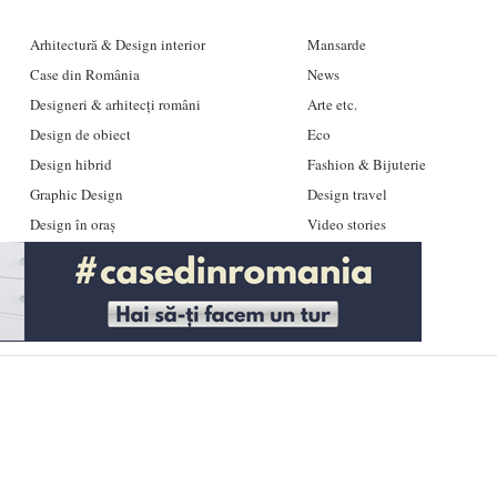
Arhitectură & Design interior
Mansarde
Case din România
News
Designeri & arhitecți români
Arte etc.
Design de obiect
Eco
Design hibrid
Fashion & Bijuterie
Graphic Design
Design travel
Design în oraș
Video stories