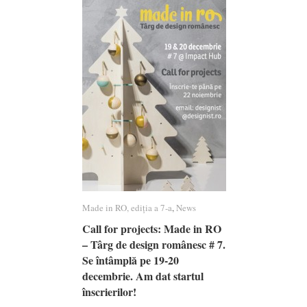
Made in RO, ediția a 7-a
Made in RO, ediția a 7-a
,
News
News
Call for projects: Made in RO
Call for projects: Made in RO
– Târg de design românesc # 7.
– Târg de design românesc # 7.
Se întâmplă pe 19-20
Se întâmplă pe 19-20
decembrie. Am dat startul
decembrie. Am dat startul
înscrierilor!
înscrierilor!