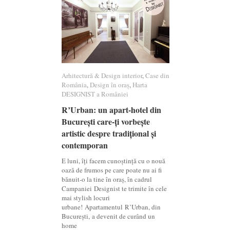
Arhitectură & Design interior
Arhitectură & Design interior
,
Case din
Case din
România
România
,
Design în oraș
Design în oraș
,
Harta
Harta
DESIGNIST a României
DESIGNIST a României
R’Urban: un apart-hotel din
R’Urban: un apart-hotel din
București care-ți vorbește
București care-ți vorbește
artistic despre tradițional și
artistic despre tradițional și
contemporan
contemporan
E luni, îți facem cunoștință cu o nouă
oază de frumos pe care poate nu ai fi
bănuit-o la tine în oraș, în cadrul
Campaniei Designist te trimite în cele
mai stylish locuri
urbane! Apartamentul R’Urban, din
București, a devenit de curând un
home