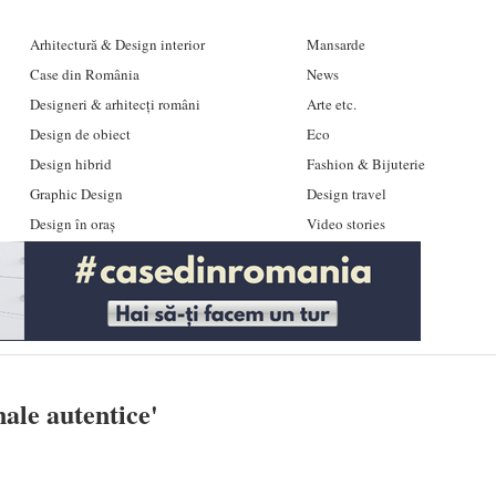
Arhitectură & Design interior
Mansarde
Case din România
News
Designeri & arhitecți români
Arte etc.
Design de obiect
Eco
Design hibrid
Fashion & Bijuterie
Graphic Design
Design travel
Design în oraș
Video stories
nale autentice
'