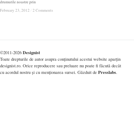
drumurile noastre prin
February 23, 2012
February 23, 2012
/
/
2 Comments
2 Comments
Designist
©2011-2026
Toate drepturile de autor asupra conținutului acestui website aparțin
designist.ro. Orice reproducere sau preluare nu poate fi făcută decât
Presslabs
cu acordul nostru și cu menționarea sursei. Găzduit de
.