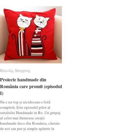
Bricolaj
Bricolaj
,
Shopping
Shopping
Proiecte handmade din
Proiecte handmade din
România care promit (episodul
România care promit (episodul
I)
I)
Nu e un top și nicidecum o listă
completă. Este episodul pilot al
serialului Handmade in Ro. Un grupaj
al celor mai frumoase creații
handmade deco din România, căutate
de noi sau pur și simplu apărute în