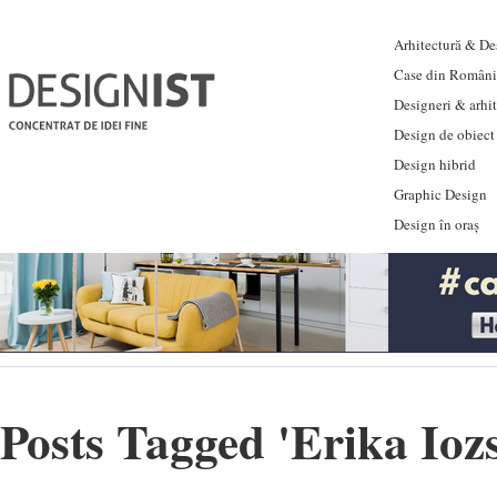
Arhitectură & Des
Case din Români
Designeri & arhi
Design de obiect
Design hibrid
Graphic Design
Design în oraș
Posts Tagged '
Erika Ioz