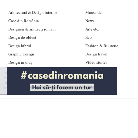
Arhitectură & Design interior
Mansarde
Case din România
News
Designeri & arhitecți români
Arte etc.
Design de obiect
Eco
Design hibrid
Fashion & Bijuterie
Graphic Design
Design travel
Design în oraș
Video stories