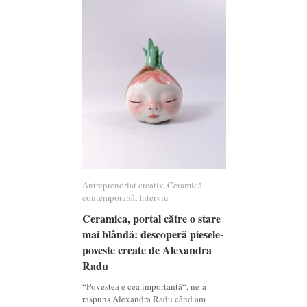
Antreprenoriat creativ
Antreprenoriat creativ
,
Ceramică
Ceramică
contemporană
contemporană
,
Interviu
Interviu
Ceramica, portal către o stare
Ceramica, portal către o stare
mai blândă: descoperă piesele-
mai blândă: descoperă piesele-
poveste create de Alexandra
poveste create de Alexandra
Radu
Radu
“Povestea e cea importantă“, ne-a
răspuns Alexandra Radu când am