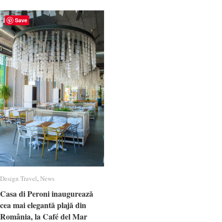
Save
Design Travel
Design Travel
,
News
News
Casa di Peroni inaugurează
Casa di Peroni inaugurează
cea mai elegantă plajă din
cea mai elegantă plajă din
România, la Café del Mar
România, la Café del Mar