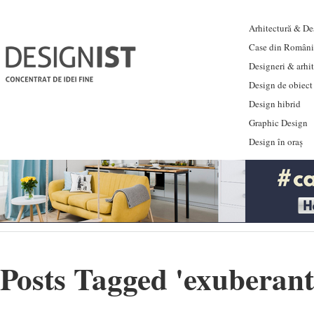
Arhitectură & Des
Case din Români
Designeri & arhi
Design de obiect
Design hibrid
Graphic Design
Design în oraș
Posts Tagged '
exuberanta