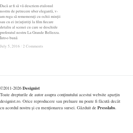
Dacă ar fi să vă descriem etalonul
nostru de petrecere uber elegantă, v-
am ruga să rememorați cu ochii minții
sau cu ei (re)ațintiți la film fiecare
detaliu al scenei cu care se deschide
preferatul nostru La Grande Bellezza.
Într-o bună
July 5, 2016
July 5, 2016
/
/
2 Comments
2 Comments
Designist
©2011-2026
Toate drepturile de autor asupra conținutului acestui website aparțin
designist.ro. Orice reproducere sau preluare nu poate fi făcută decât
Presslabs
cu acordul nostru și cu menționarea sursei. Găzduit de
.