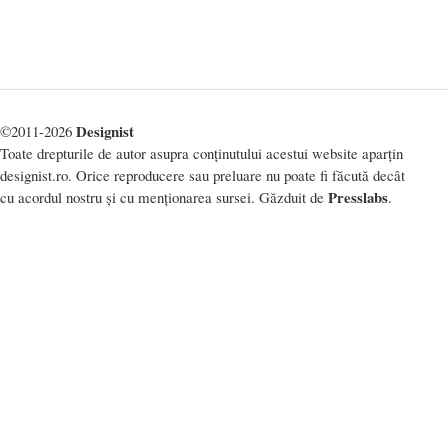
Designist
©2011-2026
Toate drepturile de autor asupra conținutului acestui website aparțin
designist.ro. Orice reproducere sau preluare nu poate fi făcută decât
Presslabs
cu acordul nostru și cu menționarea sursei. Găzduit de
.