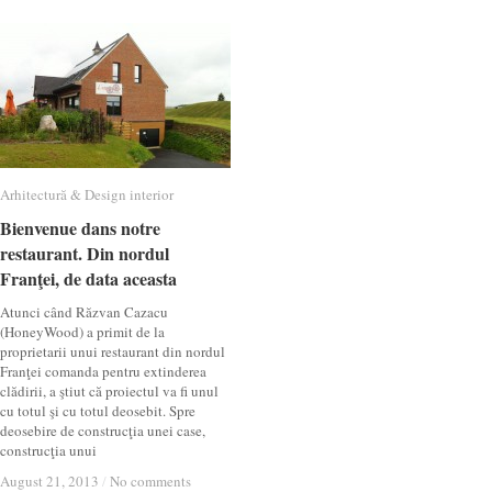
Arhitectură & Design interior
Arhitectură & Design interior
Bienvenue dans notre
Bienvenue dans notre
restaurant. Din nordul
restaurant. Din nordul
Franţei, de data aceasta
Franţei, de data aceasta
Atunci când Răzvan Cazacu
(HoneyWood) a primit de la
proprietarii unui restaurant din nordul
Franţei comanda pentru extinderea
clădirii, a ştiut că proiectul va fi unul
cu totul şi cu totul deosebit. Spre
deosebire de construcţia unei case,
construcţia unui
August 21, 2013
August 21, 2013
/
/
No comments
No comments