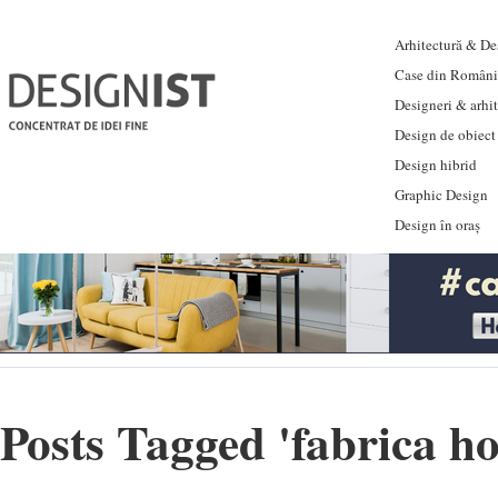
Arhitectură & Des
Case din Români
Designeri & arhi
Design de obiect
Design hibrid
Graphic Design
Design în oraș
Posts Tagged '
fabrica h