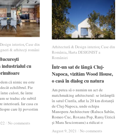
Design interior
Design interior
,
Case din
Case din
Arhitectură & Design interior
Arhitectură & Design interior
,
Case din
Case din
gneri & arhitecți români
gneri & arhitecți români
România
România
,
Harta DESIGNIST a
Harta DESIGNIST a
României
României
București
București
 industrialul cu
 industrialul cu
Într-un sat de lângă Cluj-
Într-un sat de lângă Cluj-
primitoare
primitoare
Napoca, vizităm Wood House,
Napoca, vizităm Wood House,
o casă în dialog cu natura
o casă în dialog cu natura
edem că nimic nu este
decât echilibrul. Fie
Am putea să o numim un act de
 între culori, fie între
matchmaking arhitectural: se întâmplă
um se traduc ele subtil
în satul Ciurila, aflat la 20 km distanță
e interioară. Iar casa cu
de Cluj-Napoca, unde echipa
despre care îți povestim
Manopera Architecture (Raluca Sabău,
Romeo Cuc, Roxana Pop, Rareș Urzică
și Mara Sescioreanu) a ridicat o
022
022
/
/
No comments
No comments
August 9, 2021
August 9, 2021
/
/
No comments
No comments