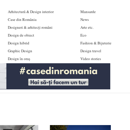
Arhitectură & Design interior
Mansarde
Case din România
News
Designeri & arhitecți români
Arte etc.
Design de obiect
Eco
Design hibrid
Fashion & Bijuterie
Graphic Design
Design travel
Design în oraș
Video stories