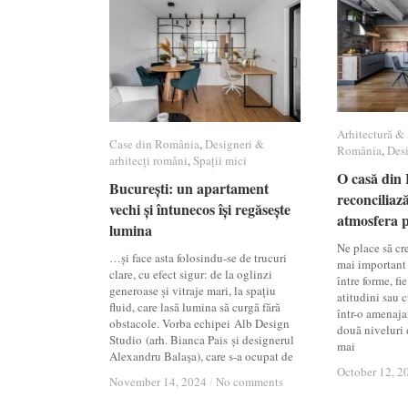
Arhitectură & 
Arhitectură & 
Case din România
Case din România
,
Designeri &
Designeri &
România
România
,
Desi
Desi
arhitecți români
arhitecți români
,
Spații mici
Spații mici
O casă din 
O casă din 
București: un apartament
București: un apartament
reconciliază
reconciliază
vechi și întunecos își regăsește
vechi și întunecos își regăsește
atmosfera 
atmosfera 
lumina
lumina
Ne place să cr
…și face asta folosindu-se de trucuri
mai important 
clare, cu efect sigur: de la oglinzi
între forme, fie
generoase și vitraje mari, la spațiu
atitudini sau c
fluid, care lasă lumina să curgă fără
într-o amenajar
obstacole. Vorba echipei Alb Design
două niveluri 
Studio (arh. Bianca Pais și designerul
mai
Alexandru Balaşa), care s-a ocupat de
October 12, 2
October 12, 2
November 14, 2024
November 14, 2024
/
/
No comments
No comments