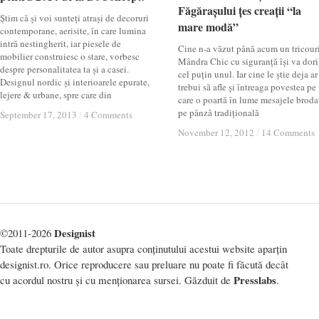
Făgărașului țes creații “la
Făgărașului țes creații “la
Știm că și voi sunteți atrași de decoruri
mare modă”
mare modă”
contemporane, aerisite, în care lumina
intră nestingherit, iar piesele de
Cine n-a văzut până acum un tricour
mobilier construiesc o stare, vorbesc
Mândra Chic cu siguranță își va dori
despre personalitatea ta și a casei.
cel puțin unul. Iar cine le știe deja ar
Designul nordic și interioarele epurate,
trebui să afle și întreaga povestea pe
lejere & urbane, spre care din
care o poartă în lume mesajele broda
pe pânzâ tradițională
September 17, 2013
September 17, 2013
/
/
4 Comments
4 Comments
November 12, 2012
November 12, 2012
/
/
14 Comments
14 Comments
Designist
©2011-2026
Toate drepturile de autor asupra conținutului acestui website aparțin
designist.ro. Orice reproducere sau preluare nu poate fi făcută decât
Presslabs
cu acordul nostru și cu menționarea sursei. Găzduit de
.