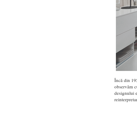
Încă din 1
observăm cum
designului 
reinterpretar