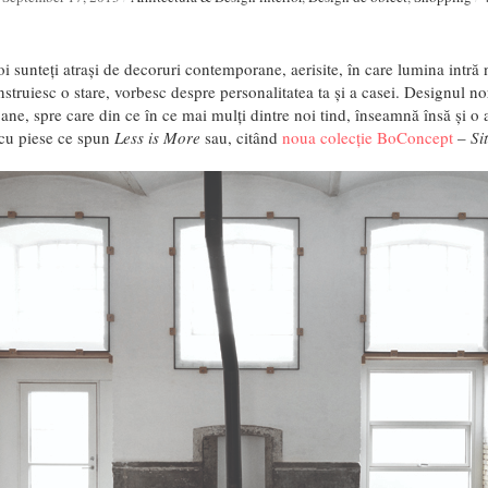
oi sunteți atrași de decoruri contemporane, aerisite, în care lumina intră n
struiesc o stare, vorbesc despre personalitatea ta și a casei. Designul nor
ane, spre care din ce în ce mai mulți dintre noi tind, înseamnă însă și o
cu piese ce spun
Less is More
sau, citând
noua colecție BoConcept
–
Si