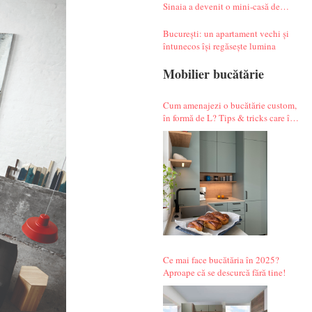
Sinaia a devenit o mini-casă de
vacanță atipică
București: un apartament vechi și
întunecos își regăsește lumina
Mobilier bucătărie
Cum amenajezi o bucătărie custom,
în formă de L? Tips & tricks care îți
fac alegerile mai simple.
Ce mai face bucătăria în 2025?
Aproape că se descurcă fără tine!