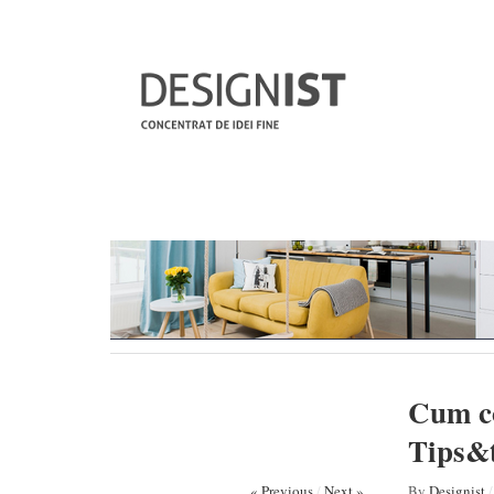
Cum co
Tips&t
« Previous
/
Next »
By
Designist
/