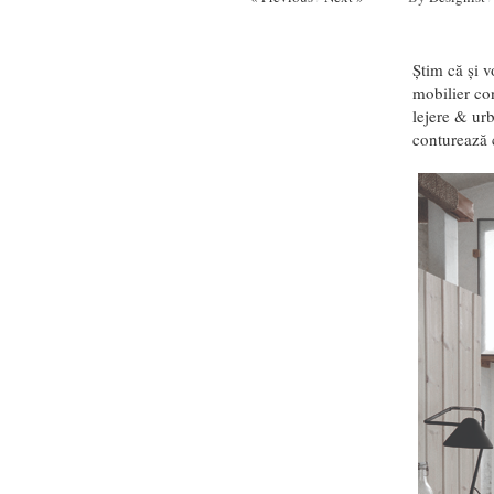
Știm că și v
mobilier con
lejere & urb
conturează 