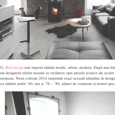
952,
BoConcept
este reperul stilului nordic, urban, modern. După mai bin
 designerii zilelor noastre se (re)întorc spre piesele iconice ale acelor 
european. Noua colecție 2014 surprinde exact această atitudine în desi
ea stilului anilor ’60, dar și ’70 – ’80, alături de contraste și texturi speci