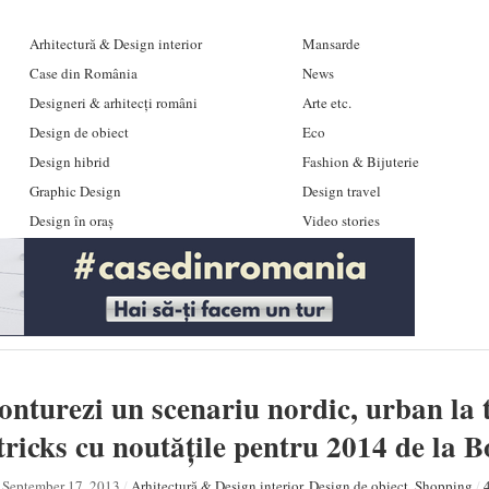
Arhitectură & Design interior
Mansarde
Case din România
News
Designeri & arhitecți români
Arte etc.
Design de obiect
Eco
Design hibrid
Fashion & Bijuterie
Graphic Design
Design travel
Design în oraș
Video stories
nturezi un scenariu nordic, urban la t
ricks cu noutățile pentru 2014 de la 
September 17, 2013
/
Arhitectură & Design interior
,
Design de obiect
,
Shopping
/