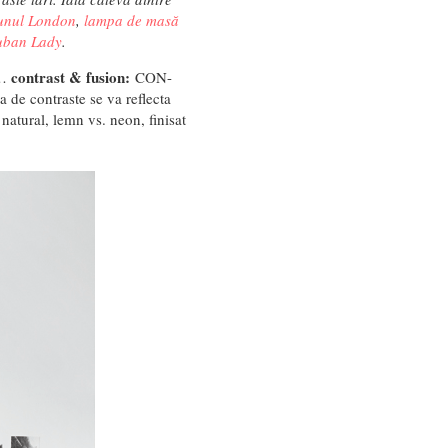
unul London
,
lampa de masă
uban Lady
.
contrast & fusion:
e…
CON-
 de contraste se va reflecta
 natural, lemn vs. neon, finisat