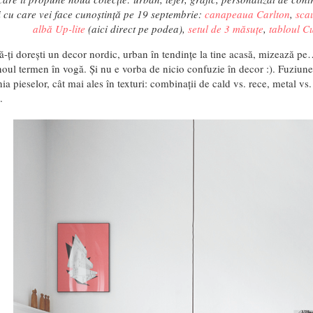
i cu care vei face cunoștință pe 19 septembrie:
canapeaua Carlton
,
sca
albă Up-lite
(aici direct pe podea),
setul de 3 măsuțe
,
tabloul C
ă-ți dorești un decor nordic, urban în tendințe la tine acasă, mizează p
ul termen în vogă. Și nu e vorba de nicio confuzie în decor :). Fuziunea
inia pieselor, cât mai ales în texturi: combinații de cald vs. rece, metal vs.
.