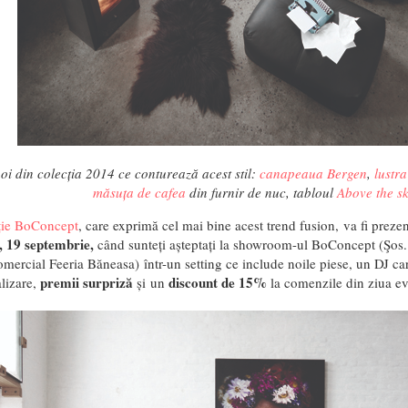
noi din colecția 2014 ce conturează acest stil:
canapeaua Bergen
,
lustr
măsuța de cafea
din furnir de nuc, tabloul
Above the s
ție BoConcept
, care exprimă cel mai bine acest trend fusion, va fi prez
i, 19 septembrie,
când sunteți așteptați la showroom-ul BoConcept (Şos. 
mercial Feeria Băneasa)
într-un setting ce include noile piese, un DJ ca
premii surpriză
discount de 15%
alizare,
și un
la comenzile din ziua ev