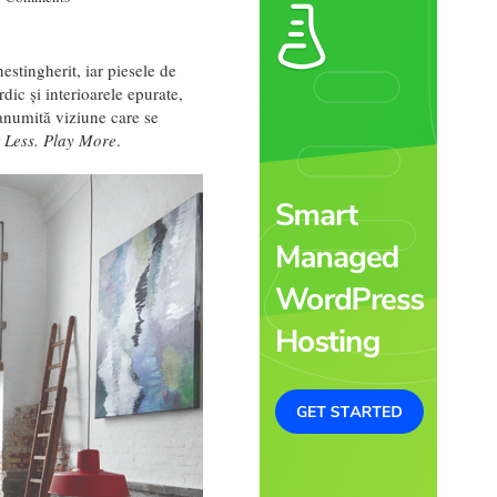
estingherit, iar piesele de
dic și interioarele epurate,
 anumită viziune care se
t Less. Play More
.