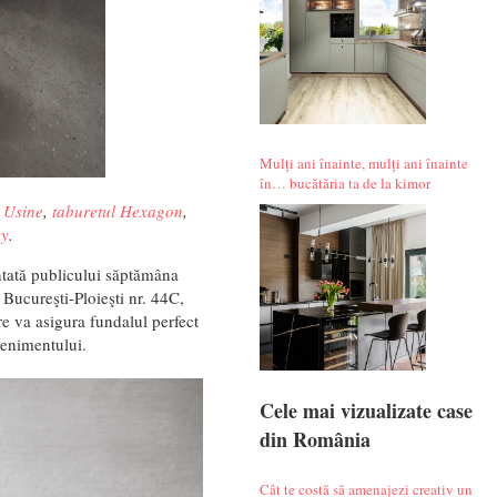
Mulți ani înainte, mulți ani înainte
în… bucătăria ta de la kimor
a Usine
,
taburetul Hexagon
,
ky
.
entată publicului săptămâna
Bucureşti-Ploieşti nr. 44C,
re va asigura fundalul perfect
enimentului.
Cele mai vizualizate case
din România
Cât te costă să amenajezi creativ un