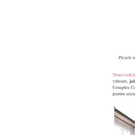
Piesele 
Noua colec
jo
viitoare,
Complex Co
pentru soci