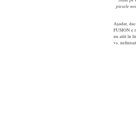
piesele no
Așadar, dac
FUSION e no
nu atât în l
vs. nefinisat