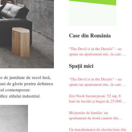
Case din România
“The Devil is in the Details” – ne
spune un apartament mic, în care te
simți ca-n vacanță
Spații mici
e de jumătate de secol însă,
“The Devil is in the Details” – ne
ani de glorie pentru definirea
spune un apartament mic, în care te
gnul contemporan:
simți ca-n vacanță
fice stilului industrial.
Zen Nook bucureștean: 52 mp, 8
luni de lucrări și buget de 25.000 de
euro
Moștenire de familie: un
apartament de două camere din
Militari complet renovat
Un transformator de electricitate din