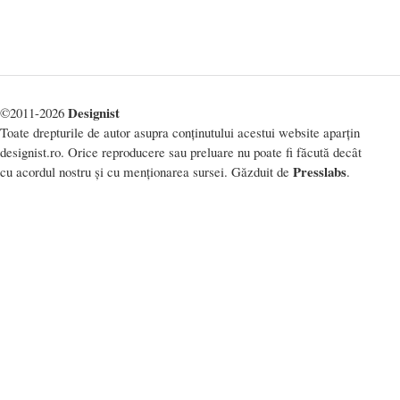
Designist
©2011-2026
Toate drepturile de autor asupra conținutului acestui website aparțin
designist.ro. Orice reproducere sau preluare nu poate fi făcută decât
Presslabs
cu acordul nostru și cu menționarea sursei. Găzduit de
.