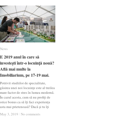
News
News
E 2019 anul în care să
E 2019 anul în care să
investești într-o locuință nouă?
investești într-o locuință nouă?
Află mai multe la
Află mai multe la
Imobiliarium, pe 17-19 mai.
Imobiliarium, pe 17-19 mai.
Potrivit studiilor de specialitate,
găsirea unei noi locuințe este al treilea
mare factor de stres în lumea modernă.
În cazul acesta, cum să nu profiți de
orice bonus ca să îți faci experiența
asta mai prietenoasă? Dacă și tu îți
May 3, 2019
May 3, 2019
/
/
No comments
No comments