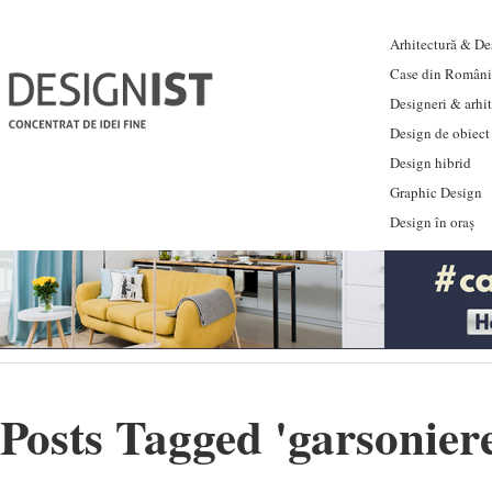
Arhitectură & Des
Case din Români
Designeri & arhi
Design de obiect
Design hibrid
Graphic Design
Design în oraș
Posts Tagged '
garsonier