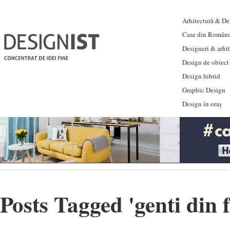
Arhitectură & Des
Case din Români
Designeri & arhi
Design de obiect
Design hibrid
Graphic Design
Design în oraș
Posts Tagged '
genti din 