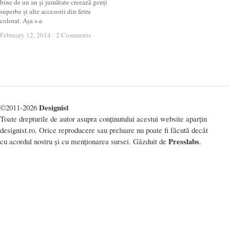
bine de un an și jumătate creează genți
superbe și alte accesorii din fetru
colorat. Așa s-a
February 12, 2014
February 12, 2014
/
/
2 Comments
2 Comments
Designist
©2011-2026
Toate drepturile de autor asupra conținutului acestui website aparțin
designist.ro. Orice reproducere sau preluare nu poate fi făcută decât
Presslabs
cu acordul nostru și cu menționarea sursei. Găzduit de
.