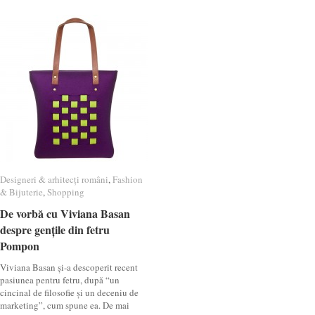
Designeri & arhitecți români
Designeri & arhitecți români
,
Fashion
Fashion
& Bijuterie
& Bijuterie
,
Shopping
Shopping
De vorbă cu Viviana Basan
De vorbă cu Viviana Basan
despre gențile din fetru
despre gențile din fetru
Pompon
Pompon
Viviana Basan și-a descoperit recent
pasiunea pentru fetru, după “un
cincinal de filosofie și un deceniu de
marketing”, cum spune ea. De mai