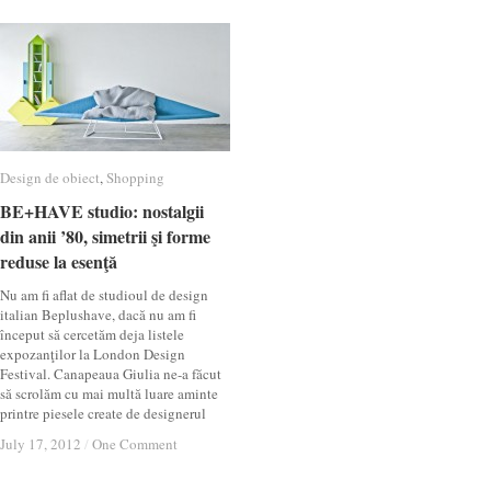
Design de obiect
Design de obiect
,
Shopping
Shopping
BE+HAVE studio: nostalgii
BE+HAVE studio: nostalgii
din anii ’80, simetrii şi forme
din anii ’80, simetrii şi forme
reduse la esenţă
reduse la esenţă
Nu am fi aflat de studioul de design
italian Beplushave, dacă nu am fi
început să cercetăm deja listele
expozanţilor la London Design
Festival. Canapeaua Giulia ne-a făcut
să scrolăm cu mai multă luare aminte
printre piesele create de designerul
July 17, 2012
July 17, 2012
/
/
One Comment
One Comment