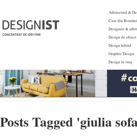
Arhitectură & Des
Case din Români
Designeri & arhi
Design de obiect
Design hibrid
Graphic Design
Design în oraș
Posts Tagged '
giulia sof