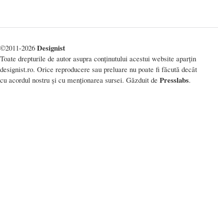
Designist
©2011-2026
Toate drepturile de autor asupra conținutului acestui website aparțin
designist.ro. Orice reproducere sau preluare nu poate fi făcută decât
Presslabs
cu acordul nostru și cu menționarea sursei. Găzduit de
.