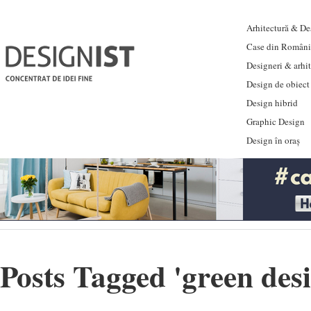
Arhitectură & Des
Case din Români
Designeri & arhi
Design de obiect
Design hibrid
Graphic Design
Design în oraș
Posts Tagged '
green des