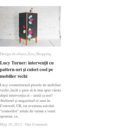
Design de obiect
Design de obiect
,
Eco
Eco
,
Shopping
Shopping
Lucy Turner: intervenţii cu
Lucy Turner: intervenţii cu
pattern-uri şi culori cool pe
pattern-uri şi culori cool pe
mobilier vechi
mobilier vechi
Lucy cosmetizează piesele de mobilier
vechi, încât e greu să le mai spui vârsta
după intervenţia ei – arată ca noi!
Atelierul şi magazinul ei sunt în
Cornwall, UK, iar aventura salvării
“comorilor” uitate de vreme a venit
spontan, ca
May 10, 2012
May 10, 2012
/
/
One Comment
One Comment