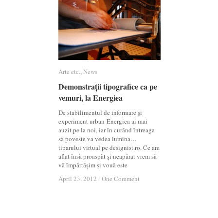
Arte etc.
Arte etc.
,
News
News
Demonstrații tipografice ca pe
Demonstrații tipografice ca pe
vemuri, la Energiea
vemuri, la Energiea
De stabilimentul de informare și
experiment urban Energiea ai mai
auzit pe la noi, iar în curând întreaga
sa poveste va vedea lumina…
tiparului virtual pe designist.ro. Ce am
aflat însă proaspăt și neapărat vrem să
vă împărtășim și vouă este
April 23, 2012
April 23, 2012
/
/
One Comment
One Comment