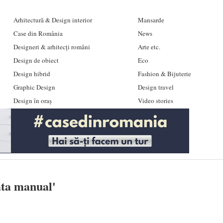
Arhitectură & Design interior
Mansarde
Case din România
News
Designeri & arhitecți români
Arte etc.
Design de obiect
Eco
Design hibrid
Fashion & Bijuterie
Graphic Design
Design travel
Design în oraș
Video stories
ata manual
'