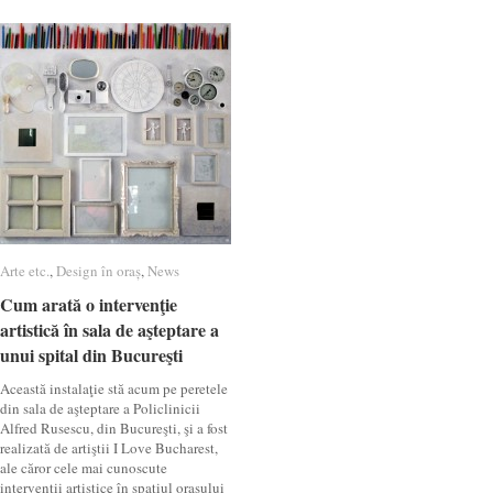
Arte etc.
Arte etc.
,
Design în oraș
Design în oraș
,
News
News
Cum arată o intervenţie
Cum arată o intervenţie
artistică în sala de aşteptare a
artistică în sala de aşteptare a
unui spital din Bucureşti
unui spital din Bucureşti
Această instalaţie stă acum pe peretele
din sala de aşteptare a Policlinicii
Alfred Rusescu, din Bucureşti, şi a fost
realizată de artiştii I Love Bucharest,
ale căror cele mai cunoscute
intervenţii artistice în spaţiul oraşului