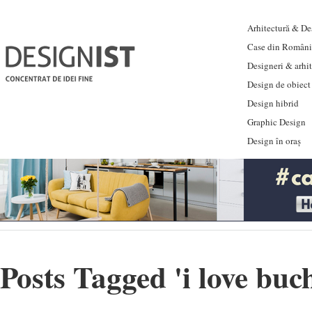
Arhitectură & Des
Case din Români
Designeri & arhi
Design de obiect
Design hibrid
Graphic Design
Design în oraș
Posts Tagged '
i love buc