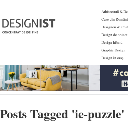
Arhitectură & Des
Case din Români
Designeri & arhi
Design de obiect
Design hibrid
Graphic Design
Design în oraș
Posts Tagged '
ie-puzzle
'