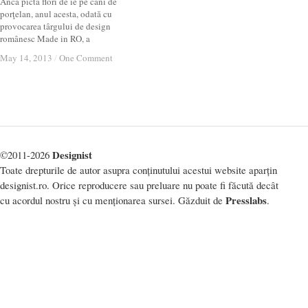
Anca picta flori de ie pe căni de
porţelan, anul acesta, odată cu
provocarea târgului de design
românesc Made in RO, a
May 14, 2013
May 14, 2013
/
/
One Comment
One Comment
Designist
©2011-2026
Toate drepturile de autor asupra conținutului acestui website aparțin
designist.ro. Orice reproducere sau preluare nu poate fi făcută decât
Presslabs
cu acordul nostru și cu menționarea sursei. Găzduit de
.