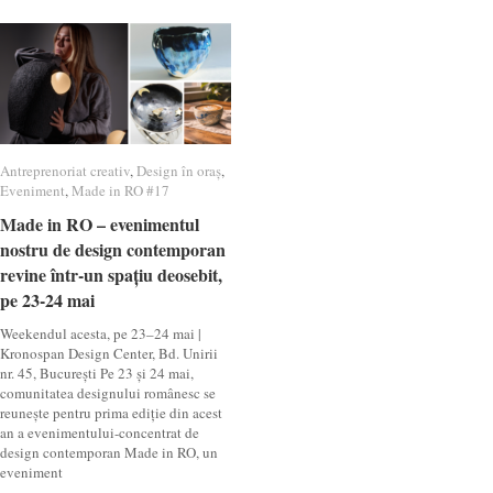
Antreprenoriat creativ
Antreprenoriat creativ
,
Design în oraș
Design în oraș
,
Eveniment
Eveniment
,
Made in RO #17
Made in RO #17
Made in RO – evenimentul
Made in RO – evenimentul
nostru de design contemporan
nostru de design contemporan
revine într-un spațiu deosebit,
revine într-un spațiu deosebit,
pe 23-24 mai
pe 23-24 mai
Weekendul acesta, pe 23–24 mai |
Kronospan Design Center, Bd. Unirii
nr. 45, București Pe 23 și 24 mai,
comunitatea designului românesc se
reunește pentru prima ediție din acest
an a evenimentului-concentrat de
design contemporan Made in RO, un
eveniment