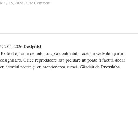
May 18, 2026
May 18, 2026
/
/
One Comment
One Comment
Designist
©2011-2026
Toate drepturile de autor asupra conținutului acestui website aparțin
designist.ro. Orice reproducere sau preluare nu poate fi făcută decât
Presslabs
cu acordul nostru și cu menționarea sursei. Găzduit de
.