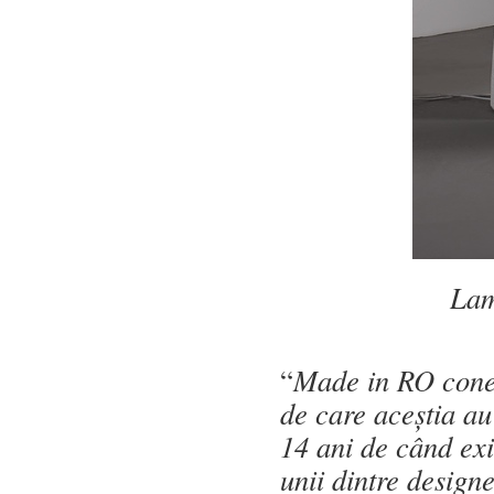
Lam
“
Made in RO conec
de care aceștia au
14 ani de când ex
unii dintre design