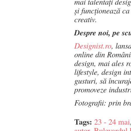
mai talentați desig
și funcționează c
creativ.
Despre noi, pe sc
Designist.ro
, lans
online din România 
design, mai ales r
lifestyle, design i
gusturi, să încuraj
promoveze industri
Fotografii: prin b
Tags:
23 - 24 mai
autor
,
Bulevardul U