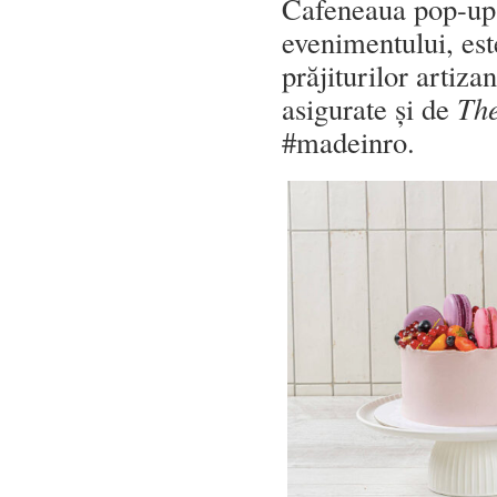
Cafeneaua pop-up 
evenimentului, es
prăjiturilor artiz
asigurate și de
The
#madeinro.