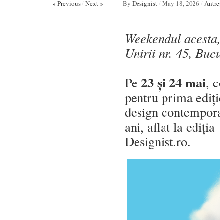
« Previous
/
Next »
By
Designist
/
May 18, 2026
/
Antre
Weekendul acesta,
Unirii nr. 45, Bucu
23 și 24 mai
Pe
, 
pentru prima ediți
design contempor
ani, aflat la ediți
Designist.ro
.