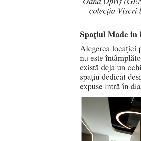
Oana Opriș (GENU
colecția Viscr
Spațiul Made in 
Alegerea locației
nu este întâmplăt
există deja un oc
spațiu dedicat desi
expuse intră în dia