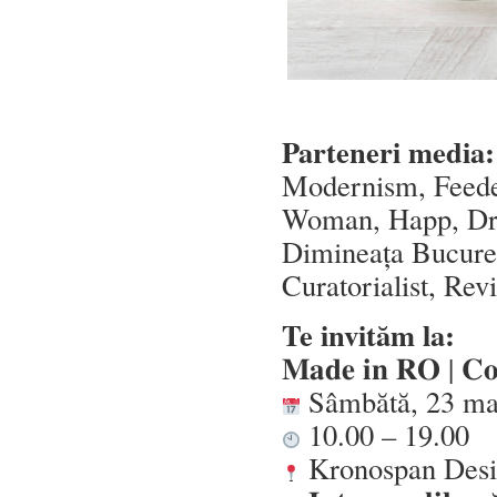
Parteneri media
Modernism, Feeder
Woman, Happ, Dre
Dimineața Bucureș
Curatorialist, Rev
Te invităm la:
𝐌𝐚𝐝𝐞 𝐢𝐧 𝐑𝐎 | 𝐂𝐨𝐧
Sâmbătă, 23 ma
10.00 – 19.00
Kronospan Desig