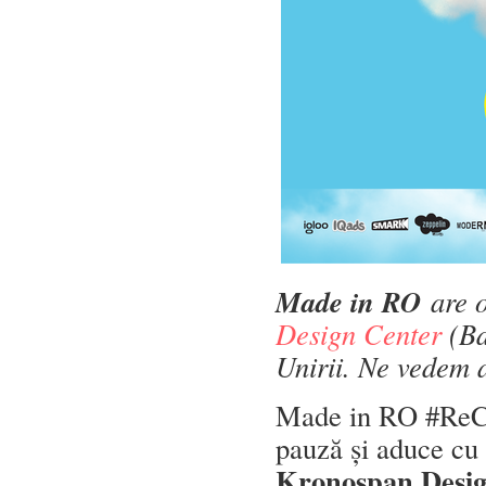
Made in RO
are o
Design Center
(Bd
Unirii. Ne vedem 
Made in RO #ReCe
pauză și aduce cu e
Kronospan Desig