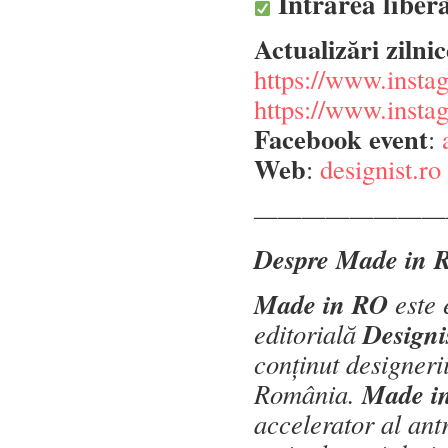
𝐈𝐧𝐭𝐫𝐚𝐫𝐞𝐚 𝐥𝐢𝐛𝐞𝐫
Actualizări zilni
https://www.insta
https://www.insta
Facebook event
:
Web
:
designist.ro
————————
Despre Made in 
Made in RO
este 
Designi
editorială
conținut designeri
Made i
România.
accelerator al ant