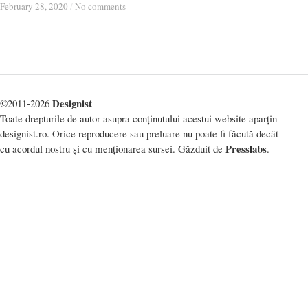
February 28, 2020
February 28, 2020
/
/
No comments
No comments
Designist
©2011-2026
Toate drepturile de autor asupra conținutului acestui website aparțin
designist.ro. Orice reproducere sau preluare nu poate fi făcută decât
Presslabs
cu acordul nostru și cu menționarea sursei. Găzduit de
.