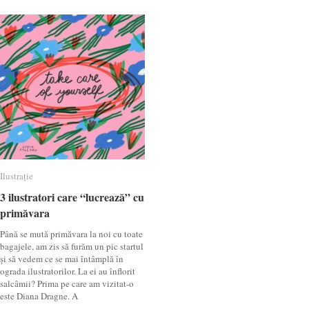
Ilustrație
Ilustrație
3 ilustratori care “lucrează” cu
3 ilustratori care “lucrează” cu
primăvara
primăvara
Până se mută primăvara la noi cu toate
bagajele, am zis să furăm un pic startul
și să vedem ce se mai întâmplă în
ograda ilustratorilor. La ei au înflorit
salcâmii? Prima pe care am vizitat-o
este Diana Dragne. A