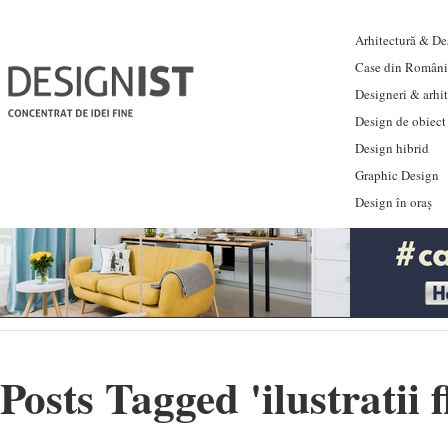
Arhitectură & Des
Case din Români
Designeri & arhi
Design de obiect
Design hibrid
Graphic Design
Design în oraș
Posts Tagged '
ilustratii f