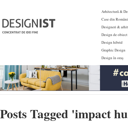
Arhitectură & Des
Case din Români
Designeri & arhi
Design de obiect
Design hibrid
Graphic Design
Design în oraș
Posts Tagged '
impact hu