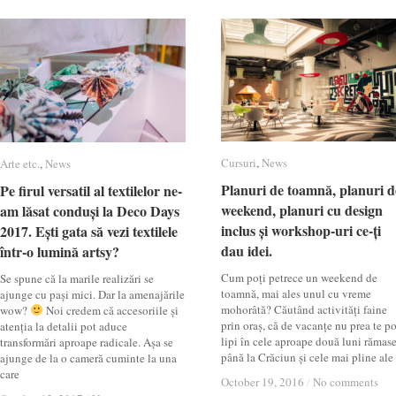
Cursuri
Cursuri
,
News
News
Arte etc.
Arte etc.
,
News
News
Planuri de toamnă, planuri d
Planuri de toamnă, planuri d
Pe firul versatil al textilelor ne-
Pe firul versatil al textilelor ne-
weekend, planuri cu design
weekend, planuri cu design
am lăsat conduși la Deco Days
am lăsat conduși la Deco Days
inclus și workshop-uri ce-ți
inclus și workshop-uri ce-ți
2017. Ești gata să vezi textilele
2017. Ești gata să vezi textilele
dau idei.
dau idei.
într-o lumină artsy?
într-o lumină artsy?
Cum poți petrece un weekend de
Se spune că la marile realizări se
toamnă, mai ales unul cu vreme
ajunge cu pași mici. Dar la amenajările
mohorâtă? Căutând activități faine
wow?
Noi credem că accesoriile și
prin oraș, că de vacanțe nu prea te po
atenția la detalii pot aduce
lipi în cele aproape două luni rămas
transformări aproape radicale. Așa se
până la Crăciun și cele mai pline ale
ajunge de la o cameră cuminte la una
care
October 19, 2016
October 19, 2016
/
/
No comments
No comments