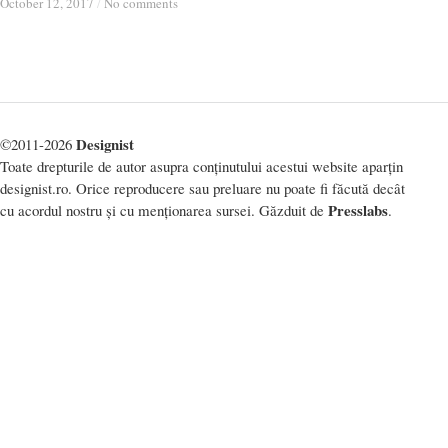
October 12, 2017
October 12, 2017
/
/
No comments
No comments
Designist
©2011-2026
Toate drepturile de autor asupra conținutului acestui website aparțin
designist.ro. Orice reproducere sau preluare nu poate fi făcută decât
Presslabs
cu acordul nostru și cu menționarea sursei. Găzduit de
.