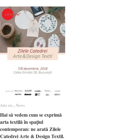
Arte etc.
Arte etc.
,
News
News
Hai să vedem cum se exprimă
Hai să vedem cum se exprimă
arta textilă în spațiul
arta textilă în spațiul
contemporan: ne arată Zilele
contemporan: ne arată Zilele
Catedrei Arte & Design Textil.
Catedrei Arte & Design Textil.