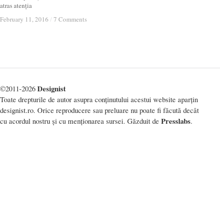
atras atenția
February 11, 2016
February 11, 2016
/
/
7 Comments
7 Comments
Designist
©2011-2026
Toate drepturile de autor asupra conținutului acestui website aparțin
designist.ro. Orice reproducere sau preluare nu poate fi făcută decât
Presslabs
cu acordul nostru și cu menționarea sursei. Găzduit de
.