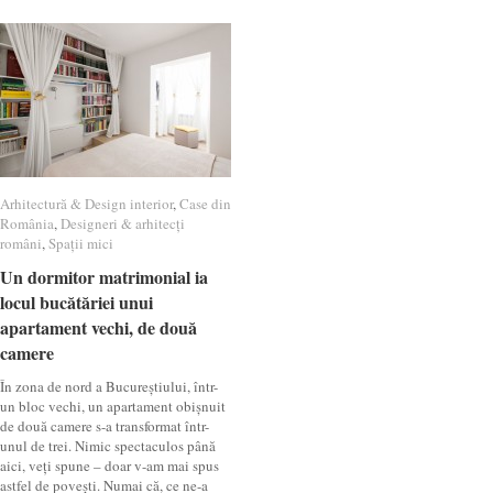
Arhitectură & Design interior
Arhitectură & Design interior
,
Case din
Case din
România
România
,
Designeri & arhitecți
Designeri & arhitecți
români
români
,
Spații mici
Spații mici
Un dormitor matrimonial ia
Un dormitor matrimonial ia
locul bucătăriei unui
locul bucătăriei unui
apartament vechi, de două
apartament vechi, de două
camere
camere
În zona de nord a Bucureștiului, într-
un bloc vechi, un apartament obișnuit
de două camere s-a transformat într-
unul de trei. Nimic spectaculos până
aici, veți spune – doar v-am mai spus
astfel de povești. Numai că, ce ne-a