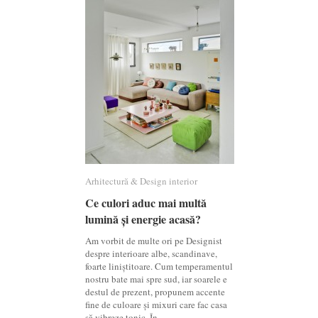
Arhitectură & Design interior
Arhitectură & Design interior
Ce culori aduc mai multă
Ce culori aduc mai multă
lumină și energie acasă?
lumină și energie acasă?
Am vorbit de multe ori pe Designist
despre interioare albe, scandinave,
foarte liniștitoare. Cum temperamentul
nostru bate mai spre sud, iar soarele e
destul de prezent, propunem accente
fine de culoare și mixuri care fac casa
să vibreze tonic. În