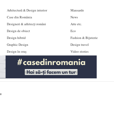
Arhitectură & Design interior
Mansarde
Case din România
News
Designeri & arhitecți români
Arte etc.
Design de obiect
Eco
Design hibrid
Fashion & Bijuterie
Graphic Design
Design travel
Design în oraș
Video stories
'