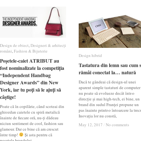
Design de obiect
Design de obiect
,
Designeri & arhitecți
Designeri & arhitecți
români
români
,
Fashion & Bijuterie
Fashion & Bijuterie
Design hibrid
Design hibrid
Poșetele-caiet ATRIBUT au
Poșetele-caiet ATRIBUT au
Tastatura din lemn sau cum 
Tastatura din lemn sau cum 
fost nominalizate la competiția
fost nominalizate la competiția
rămâi conectat la… natură
rămâi conectat la… natură
“Independent Handbag
“Independent Handbag
Designer Awards” din New
Designer Awards” din New
Dacă te gândeai că design-ul unei
aparent simple tastaturi de computer
York, iar tu poți să le ajuți să
York, iar tu poți să le ajuți să
nu poate să evolueze decât într-o
câștige!
câștige!
direcție și mai high-tech, ei bine, un
brand din sudul Franței propune un
Poate că în copilărie, când scoteai din
pas înainte printr-o întoarcere la trec
ghiozdan caietele cu spiră metalică
Inovația lor nu constă,
înainte de fiecare oră, nu-ți dădeau
niciun sentiment de cool, fashion sau
May 12, 2017
May 12, 2017
/
/
No comments
No comments
glamour. Dar ce bine că am crescut
între timp!
Și asta pentru că
poșetele brandului