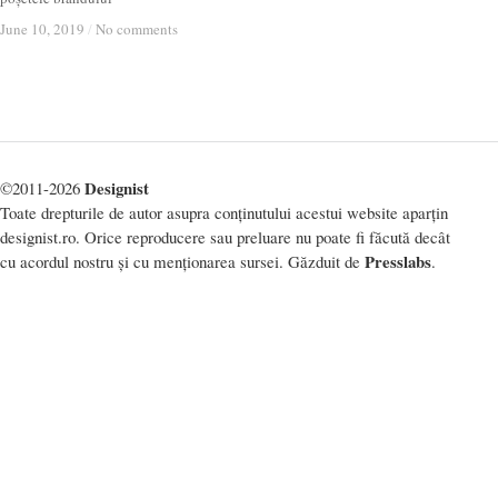
June 10, 2019
June 10, 2019
/
/
No comments
No comments
Designist
©2011-2026
Toate drepturile de autor asupra conținutului acestui website aparțin
designist.ro. Orice reproducere sau preluare nu poate fi făcută decât
Presslabs
cu acordul nostru și cu menționarea sursei. Găzduit de
.