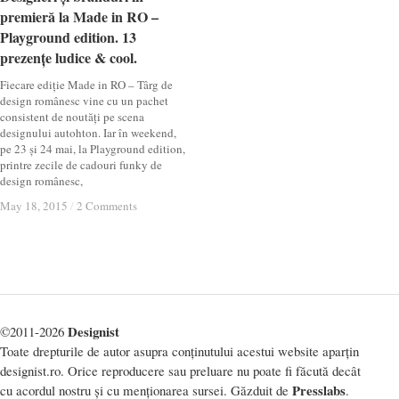
premieră la Made in RO –
premieră la Made in RO –
Playground edition. 13
Playground edition. 13
prezențe ludice & cool.
prezențe ludice & cool.
Fiecare ediție Made in RO – Târg de
design românesc vine cu un pachet
consistent de noutăți pe scena
designului autohton. Iar în weekend,
pe 23 și 24 mai, la Playground edition,
printre zecile de cadouri funky de
design românesc,
May 18, 2015
May 18, 2015
/
/
2 Comments
2 Comments
Designist
©2011-2026
Toate drepturile de autor asupra conținutului acestui website aparțin
designist.ro. Orice reproducere sau preluare nu poate fi făcută decât
Presslabs
cu acordul nostru și cu menționarea sursei. Găzduit de
.