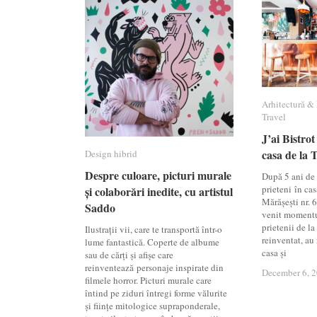
Arhitectură & 
Arhitectură & 
Travel
Travel
J’ai Bistrot
J’ai Bistrot
casa de la
casa de la
Design hibrid
Design hibrid
Despre culoare, picturi murale
Despre culoare, picturi murale
După 5 ani de 
prieteni în cas
și colaborări inedite, cu artistul
și colaborări inedite, cu artistul
Mărășești nr. 
Saddo
Saddo
venit momentu
prietenii de la 
Ilustrații vii, care te transportă într-o
reinventat, au 
lume fantastică. Coperte de albume
casa și
sau de cărți și afișe care
reinventează personaje inspirate din
December 6, 
December 6, 
filmele horror. Picturi murale care
întind pe ziduri întregi forme vălurite
și ființe mitologice supraponderale,