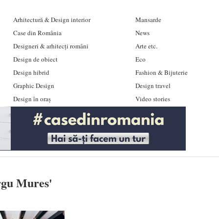
Arhitectură & Design interior
Mansarde
Case din România
News
Designeri & arhitecți români
Arte etc.
Design de obiect
Eco
Design hibrid
Fashion & Bijuterie
Graphic Design
Design travel
Design în oraș
Video stories
argu Mures
'