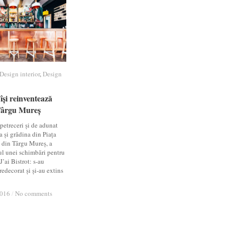
Design interior
Design interior
,
Design
Design
 își reinventează
 își reinventează
 Târgu Mureș
 Târgu Mureș
petreceri și de adunat
a și grădina din Piața
6 din Târgu Mureș, a
l unei schimbări pentru
J’ai Bistrot: s-au
redecorat și și-au extins
2016
2016
/
/
No comments
No comments