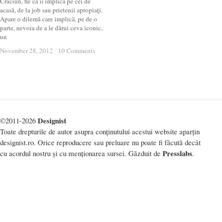
Crăciun, fie că îi implică pe cei de
acasă, de la job sau prietenii apropiaţi.
Apare o dilemă care implică, pe de o
parte, nevoia de a le dărui ceva iconic,
un
November 28, 2012
November 28, 2012
/
/
10 Comments
10 Comments
Designist
©2011-2026
Toate drepturile de autor asupra conținutului acestui website aparțin
designist.ro. Orice reproducere sau preluare nu poate fi făcută decât
Presslabs
cu acordul nostru și cu menționarea sursei. Găzduit de
.