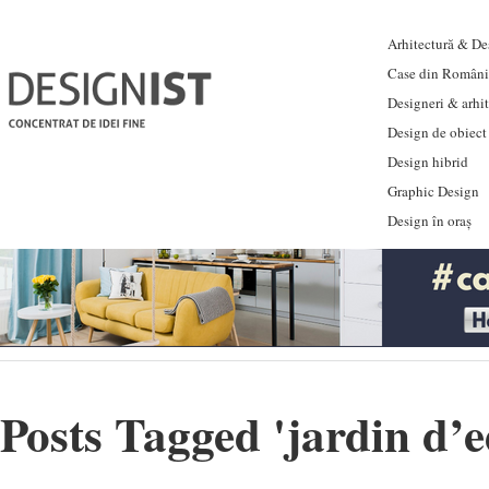
Arhitectură & Des
Case din Români
Designeri & arhi
Design de obiect
Design hibrid
Graphic Design
Design în oraș
Posts Tagged '
jardin d’