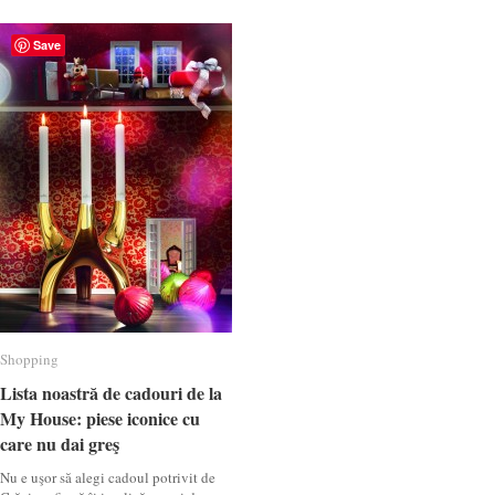
Save
Shopping
Shopping
Lista noastră de cadouri de la
Lista noastră de cadouri de la
My House: piese iconice cu
My House: piese iconice cu
care nu dai greş
care nu dai greş
Nu e uşor să alegi cadoul potrivit de