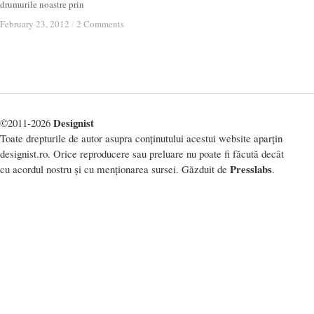
drumurile noastre prin
February 23, 2012
February 23, 2012
/
/
2 Comments
2 Comments
Designist
©2011-2026
Toate drepturile de autor asupra conținutului acestui website aparțin
designist.ro. Orice reproducere sau preluare nu poate fi făcută decât
Presslabs
cu acordul nostru și cu menționarea sursei. Găzduit de
.