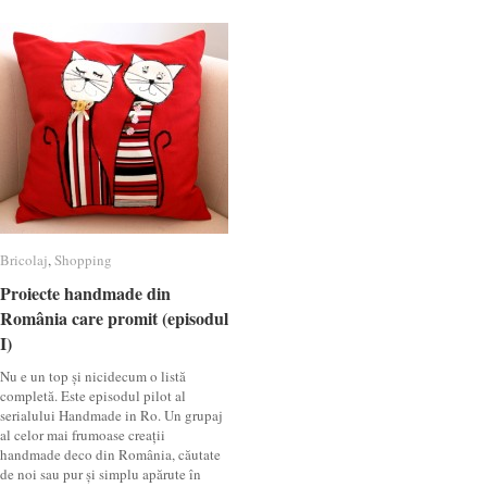
Bricolaj
Bricolaj
,
Shopping
Shopping
Proiecte handmade din
Proiecte handmade din
România care promit (episodul
România care promit (episodul
I)
I)
Nu e un top și nicidecum o listă
completă. Este episodul pilot al
serialului Handmade in Ro. Un grupaj
al celor mai frumoase creații
handmade deco din România, căutate
de noi sau pur și simplu apărute în