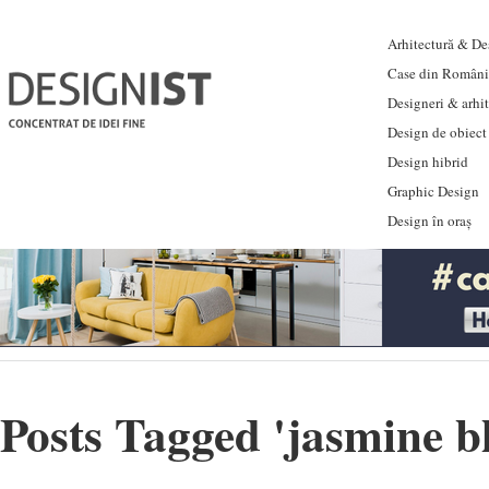
Arhitectură & Des
Case din Români
Designeri & arhi
Design de obiect
Design hibrid
Graphic Design
Design în oraș
Posts Tagged '
jasmine b