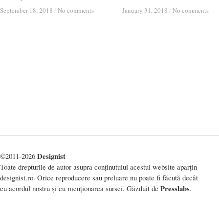
September 18, 2018
September 18, 2018
/
/
No comments
No comments
January 31, 2018
January 31, 2018
/
/
No comments
No comments
Designist
©2011-2026
Toate drepturile de autor asupra conținutului acestui website aparțin
designist.ro. Orice reproducere sau preluare nu poate fi făcută decât
Presslabs
cu acordul nostru și cu menționarea sursei. Găzduit de
.