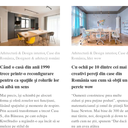
Arhitectură & Design interior
Arhitectură & Design interior
,
Case din
Case din
Arhitectură & Design interior
Arhitectură & Design interior
,
Case 
Case 
România
România
,
Designeri & arhitecți români
Designeri & arhitecți români
România
România
,
Idei wow
Idei wow
Când o casă din anii 1990
Când o casă din anii 1990
Cu ochii pe 10 dintre cei mai
Cu ochii pe 10 dintre cei mai
trece printr-o reconfigurare
trece printr-o reconfigurare
creativi pereți din case din
creativi pereți din case din
pentru ca spațiile și rolurile lor
pentru ca spațiile și rolurile lor
România sau cum să obții un
România sau cum să obții un
să aibă un sens
să aibă un sens
perete wow
perete wow
Mai precis, își schimbă pe alocuri
“Oamenii construiesc prea multe
forma și oferă zonelor noi funcțiuni,
ziduri și prea puține poduri”, spunea
lăsând spațiului și momente de respiro.
matematicianul și omul de știință Sir
Prin această transformare a trecut Casa
Isaac Newton. Mai bine de 300 de a
S., din Băneasa, pe care echipa
mai târziu, noi, designish și down to
KiwiStudio a regândit-o așa încât să se
earth cum ne știi, spunem “Dar dacă
muleze pe stilul de
nu am avea atâtea