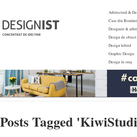
Arhitectură & Des
Case din Români
Designeri & arhi
Design de obiect
Design hibrid
Graphic Design
Design în oraș
Posts Tagged '
KiwiStud