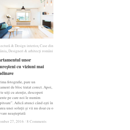
tectură & Design interior
tectură & Design interior
,
Case din
Case din
ânia
ânia
,
Designeri & arhitecți români
Designeri & arhitecți români
rtamentul unor
rtamentul unor
ureșteni cu viziuni mai
ureșteni cu viziuni mai
ndinave
ndinave
ima fotografie, pare un
ament de bloc tratat corect. Apoi,
te uiți cu atenție, descoperi
ente pe care noi le numim
pitoare”. Adică atunci când ești în
rea unei soluții și vii nu doar cu o
lvare neașteptată
ember 27, 2016
ember 27, 2016
/
/
8 Comments
8 Comments