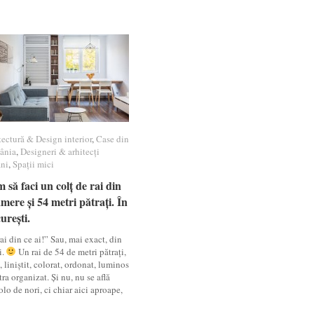
tectură & Design interior
tectură & Design interior
,
Case din
Case din
ânia
ânia
,
Designeri & arhitecți
Designeri & arhitecți
ni
ni
,
Spații mici
Spații mici
 să faci un colț de rai din
 să faci un colț de rai din
mere și 54 metri pătrați. În
mere și 54 metri pătrați. În
urești.
urești.
ai din ce ai!” Sau, mai exact, din
i.
Un rai de 54 de metri pătrați,
 liniștit, colorat, ordonat, luminos
tra organizat. Și nu, nu se află
lo de nori, ci chiar aici aproape,