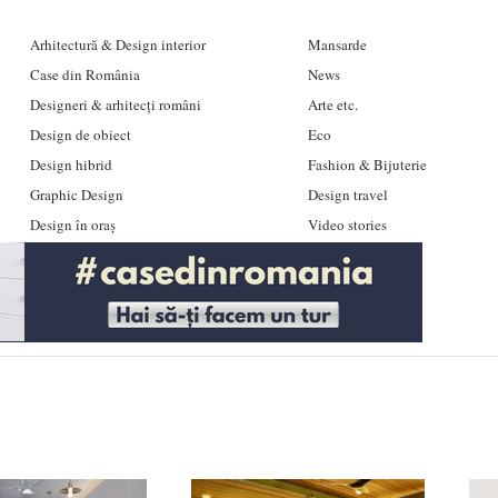
Arhitectură & Design interior
Mansarde
Case din România
News
Designeri & arhitecți români
Arte etc.
Design de obiect
Eco
Design hibrid
Fashion & Bijuterie
Graphic Design
Design travel
Design în oraș
Video stories