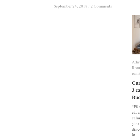
September 24, 2018
September 24, 2018
/
/
2 Comments
2 Comments
Arhi
Arhi
Rom
Rom
româ
româ
Cum
Cum
3 ca
3 ca
Buc
Buc
“Fă r
cât a
calm,
și ex
dinco
în