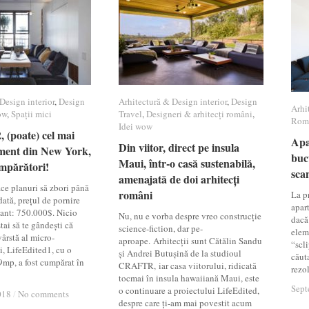
Design interior
Design interior
,
Design
Design
Arhitectură & Design interior
Arhitectură & Design interior
,
Design
Design
Arhi
Arhi
ow
ow
,
Spații mici
Spații mici
Travel
Travel
,
Designeri & arhitecți români
Designeri & arhitecți români
,
Rom
Rom
Idei wow
Idei wow
, (poate) cel mai
, (poate) cel mai
Apa
Apa
Din viitor, direct pe insula
Din viitor, direct pe insula
ment din New York,
ment din New York,
buc
buc
Maui, într-o casă sustenabilă,
Maui, într-o casă sustenabilă,
umpărători!
umpărători!
sca
sca
amenajată de doi arhitecți
amenajată de doi arhitecți
ace planuri să zbori până
români
români
La pr
tă, prețul de pornire
apart
ant: 750.000$. Nicio
Nu, nu e vorba despre vreo construcție
dacă 
tai să te gândești că
science-fiction, dar pe-
elem
vârstă al micro-
aproape. Arhitecții sunt Cătălin Sandu
“scli
, LifeEdited1, cu o
și Andrei Butușină de la studioul
căuta
9mp, a fost cumpărat în
CRAFTR, iar casa viitorului, ridicată
rezo
tocmai în insula hawaiiană Maui, este
Sept
Sept
o continuare a proiectului LifeEdited,
018
018
/
/
No comments
No comments
despre care ți-am mai povestit acum