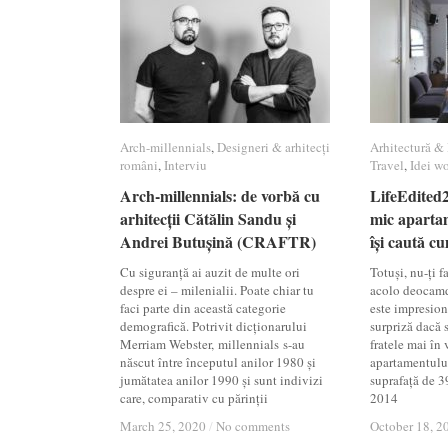
Arch-millennials
Arch-millennials
,
Designeri & arhitecți
Designeri & arhitecți
Arhitectură & 
Arhitectură & 
români
români
,
Interviu
Interviu
Travel
Travel
,
Idei w
Idei w
Arch-millennials: de vorbă cu
Arch-millennials: de vorbă cu
LifeEdited2
LifeEdited2
arhitecții Cătălin Sandu și
arhitecții Cătălin Sandu și
mic aparta
mic aparta
Andrei Butușină (CRAFTR)
Andrei Butușină (CRAFTR)
își caută c
își caută c
Cu siguranță ai auzit de multe ori
Totuși, nu-ți f
despre ei – milenialii. Poate chiar tu
acolo deocamda
faci parte din această categorie
este impresion
demografică. Potrivit dicționarului
surpriză dacă s
Merriam Webster, millennials s-au
fratele mai în 
născut între începutul anilor 1980 și
apartamentului
jumătatea anilor 1990 și sunt indivizi
suprafață de 3
care, comparativ cu părinții
2014
March 25, 2020
March 25, 2020
/
/
No comments
No comments
October 18, 2
October 18, 2