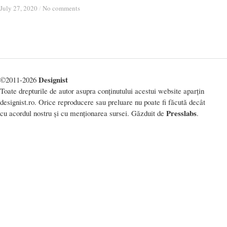
July 27, 2020
July 27, 2020
/
/
No comments
No comments
Designist
©2011-2026
Toate drepturile de autor asupra conținutului acestui website aparțin
designist.ro. Orice reproducere sau preluare nu poate fi făcută decât
Presslabs
cu acordul nostru și cu menționarea sursei. Găzduit de
.