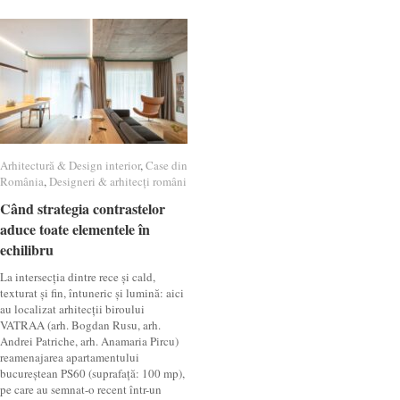
Arhitectură & Design interior
Arhitectură & Design interior
,
Case din
Case din
România
România
,
Designeri & arhitecți români
Designeri & arhitecți români
Când strategia contrastelor
Când strategia contrastelor
aduce toate elementele în
aduce toate elementele în
echilibru
echilibru
La intersecția dintre rece și cald,
texturat și fin, întuneric și lumină: aici
au localizat arhitecții biroului
VATRAA (arh. Bogdan Rusu, arh.
Andrei Patriche, arh. Anamaria Pircu)
reamenajarea apartamentului
bucureștean PS60 (suprafață: 100 mp),
pe care au semnat-o recent într-un