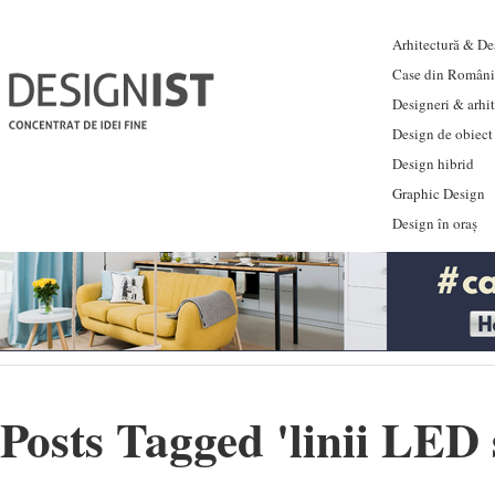
Arhitectură & Des
Case din Români
Designeri & arhi
Design de obiect
Design hibrid
Graphic Design
Design în oraș
Posts Tagged '
linii LED