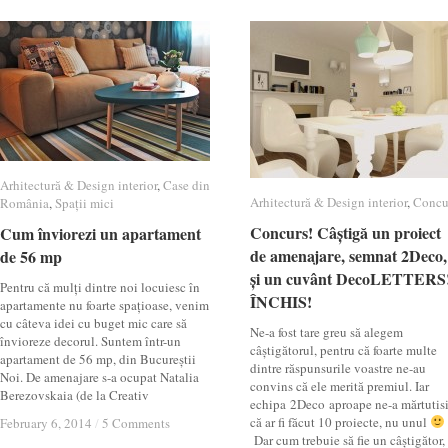
Arhitectură & Design interior
Arhitectură & Design interior
,
Case din
Case din
Arhitectură & Design interior
Arhitectură & Design interior
,
Concu
Concu
România
România
,
Spații mici
Spații mici
Concurs! Câștigă un proiect
Concurs! Câștigă un proiect
Cum înviorezi un apartament
Cum înviorezi un apartament
de amenajare, semnat 2Deco,
de amenajare, semnat 2Deco,
de 56 mp
de 56 mp
și un cuvânt DecoLETTERS
și un cuvânt DecoLETTERS
Pentru că mulți dintre noi locuiesc în
ÎNCHIS!
ÎNCHIS!
apartamente nu foarte spațioase, venim
cu câteva idei cu buget mic care să
Ne-a fost tare greu să alegem
învioreze decorul. Suntem într-un
câștigătorul, pentru că foarte multe
apartament de 56 mp, din Bucureștii
dintre răspunsurile voastre ne-au
Noi. De amenajare s-a ocupat Natalia
convins că ele merită premiul. Iar
Berezovskaia (de la Creativ
echipa 2Deco aproape ne-a mărtutisi
că ar fi făcut 10 proiecte, nu unul
February 6, 2014
February 6, 2014
/
/
5 Comments
5 Comments
Dar cum trebuie să fie un câștigător,