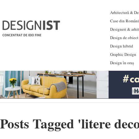
Arhitectură & Des
Case din Români
Designeri & arhi
Design de obiect
Design hibrid
Graphic Design
Design în oraș
Posts Tagged '
litere dec