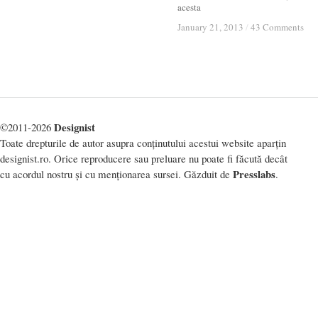
acesta
January 21, 2013
January 21, 2013
/
/
43 Comments
43 Comments
Designist
©2011-2026
Toate drepturile de autor asupra conținutului acestui website aparțin
designist.ro. Orice reproducere sau preluare nu poate fi făcută decât
Presslabs
cu acordul nostru și cu menționarea sursei. Găzduit de
.