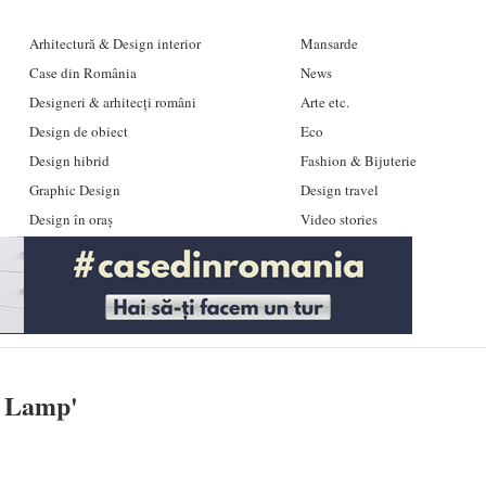
Arhitectură & Design interior
Mansarde
Case din România
News
Designeri & arhitecți români
Arte etc.
Design de obiect
Eco
Design hibrid
Fashion & Bijuterie
Graphic Design
Design travel
Design în oraș
Video stories
e Lamp
'