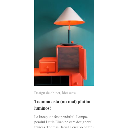
Design de obiect
Design de obiect
,
Idei wow
Idei wow
Toamna asta (nu mai) plutim
Toamna asta (nu mai) plutim
luminos!
luminos!
La început a fost pendulul. Lampa-
pendul Little Eliah pe care designerul
francez Thomas Dariel a creat-o pentru