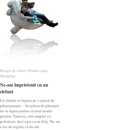
Design de obiect
Design de obiect
,
Pentru copii
Pentru copii
,
Shopping
Shopping
Ne-am împrietenit cu un
Ne-am împrietenit cu un
elefant
elefant
Un elefant se legăna pe o pânză de
păiaaaaanjen… Iar pânza de păianjen
nu se rupea pentru că noul nostru
prieten, Tantooo, este umplut cu
polistiren, deci ușor ca un fulg. Nu, nu
e loc de regrete că nu am