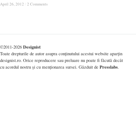
April 26, 2012
April 26, 2012
/
/
2 Comments
2 Comments
Designist
©2011-2026
Toate drepturile de autor asupra conținutului acestui website aparțin
designist.ro. Orice reproducere sau preluare nu poate fi făcută decât
Presslabs
cu acordul nostru și cu menționarea sursei. Găzduit de
.