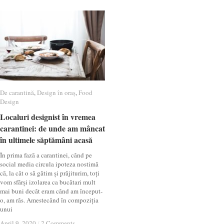
De carantină
De carantină
,
Design în oraș
Design în oraș
,
Food
Food
Design
Design
Localuri designist în vremea
Localuri designist în vremea
carantinei: de unde am mâncat
carantinei: de unde am mâncat
în ultimele săptămâni acasă
în ultimele săptămâni acasă
În prima fază a carantinei, când pe
social media circula ipoteza nostimă
că, la cât o să gătim și prăjiturim, toți
vom sfârși izolarea ca bucătari mult
mai buni decât eram când am început-
o, am râs. Amestecând în compoziția
unui
April 9, 2020
April 9, 2020
/
/
2 Comments
2 Comments