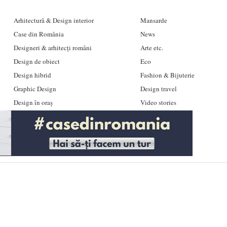
Arhitectură & Design interior
Mansarde
Case din România
News
Designeri & arhitecți români
Arte etc.
Design de obiect
Eco
Design hibrid
Fashion & Bijuterie
Graphic Design
Design travel
Design în oraș
Video stories