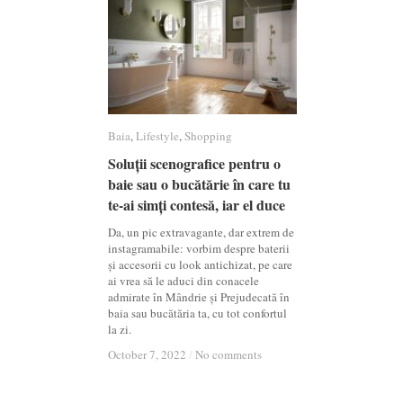
Baia
Baia
,
Lifestyle
Lifestyle
,
Shopping
Shopping
Soluții scenografice pentru o
Soluții scenografice pentru o
baie sau o bucătărie în care tu
baie sau o bucătărie în care tu
te-ai simți contesă, iar el duce
te-ai simți contesă, iar el duce
Da, un pic extravagante, dar extrem de
instagramabile: vorbim despre baterii
și accesorii cu look antichizat, pe care
ai vrea să le aduci din conacele
admirate în Mândrie și Prejudecată în
baia sau bucătăria ta, cu tot confortul
la zi.
October 7, 2022
October 7, 2022
/
/
No comments
No comments