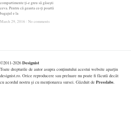
compartimente ți-e greu să găsești
ceva. Pentru că geanta ce-ți poartă
bagajul e la
March 29, 2016
March 29, 2016
/
/
No comments
No comments
Designist
©2011-2026
Toate drepturile de autor asupra conținutului acestui website aparțin
designist.ro. Orice reproducere sau preluare nu poate fi făcută decât
Presslabs
cu acordul nostru și cu menționarea sursei. Găzduit de
.