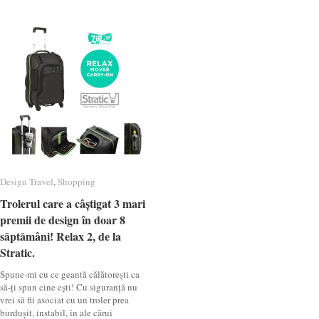
Design Travel
Design Travel
,
Shopping
Shopping
Trolerul care a câștigat 3 mari
Trolerul care a câștigat 3 mari
premii de design în doar 8
premii de design în doar 8
săptămâni! Relax 2, de la
săptămâni! Relax 2, de la
Stratic.
Stratic.
Spune-mi cu ce geantă călătorești ca
să-ți spun cine ești! Cu siguranță nu
vrei să fii asociat cu un troler prea
burdușit, instabil, în ale cărui