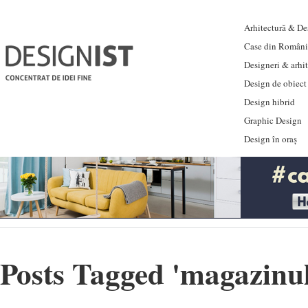
Arhitectură & Des
Case din Români
Designeri & arhi
Design de obiect
Design hibrid
Graphic Design
Design în oraș
Posts Tagged '
magazinul