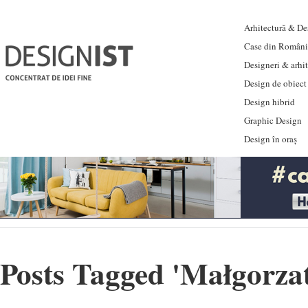
Arhitectură & Des
Case din Români
Designeri & arhi
Design de obiect
Design hibrid
Graphic Design
Design în oraș
Posts Tagged '
Małgorza