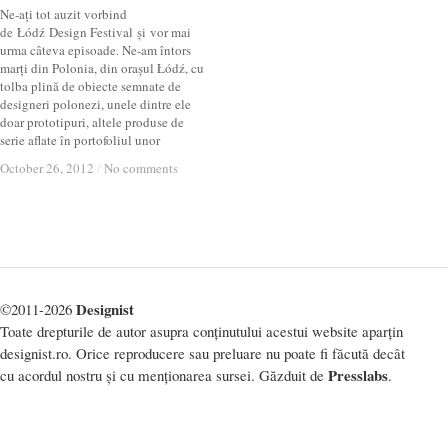
Ne-ați tot auzit vorbind
de Łódź Design Festival și vor mai
urma câteva episoade. Ne-am întors
marți din Polonia, din orașul Łódź, cu
tolba plină de obiecte semnate de
designeri polonezi, unele dintre ele
doar prototipuri, altele produse de
serie aflate în portofoliul unor
October 26, 2012
October 26, 2012
/
/
No comments
No comments
Designist
©2011-2026
Toate drepturile de autor asupra conținutului acestui website aparțin
designist.ro. Orice reproducere sau preluare nu poate fi făcută decât
Presslabs
cu acordul nostru și cu menționarea sursei. Găzduit de
.