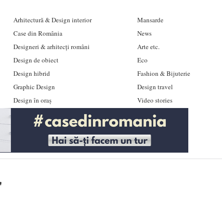
Arhitectură & Design interior
Mansarde
Case din România
News
Designeri & arhitecți români
Arte etc.
Design de obiect
Eco
Design hibrid
Fashion & Bijuterie
Graphic Design
Design travel
Design în oraș
Video stories
'