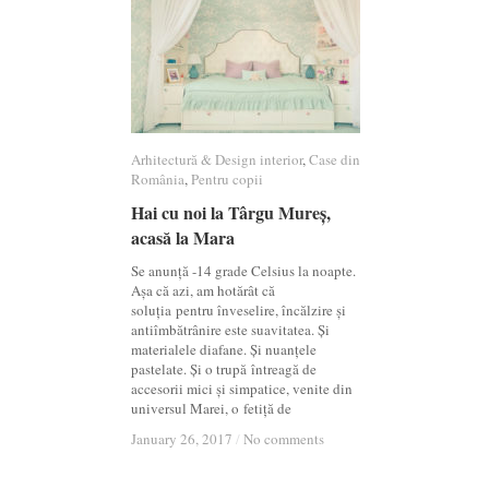
Arhitectură & Design interior
Arhitectură & Design interior
,
Case din
Case din
România
România
,
Pentru copii
Pentru copii
Hai cu noi la Târgu Mureș,
Hai cu noi la Târgu Mureș,
acasă la Mara
acasă la Mara
Se anunță -14 grade Celsius la noapte.
Așa că azi, am hotărât că
soluția pentru înveselire, încălzire și
antiîmbătrânire este suavitatea. Și
materialele diafane. Și nuanțele
pastelate. Și o trupă întreagă de
accesorii mici și simpatice, venite din
universul Marei, o fetiță de
January 26, 2017
January 26, 2017
/
/
No comments
No comments