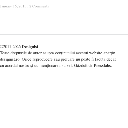
January 15, 2013
January 15, 2013
/
/
2 Comments
2 Comments
Designist
©2011-2026
Toate drepturile de autor asupra conținutului acestui website aparțin
designist.ro. Orice reproducere sau preluare nu poate fi făcută decât
Presslabs
cu acordul nostru și cu menționarea sursei. Găzduit de
.