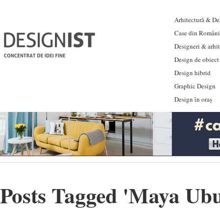
Arhitectură & Des
Case din Români
Designeri & arhi
Design de obiect
Design hibrid
Graphic Design
Design în oraș
Posts Tagged '
Maya Ubu