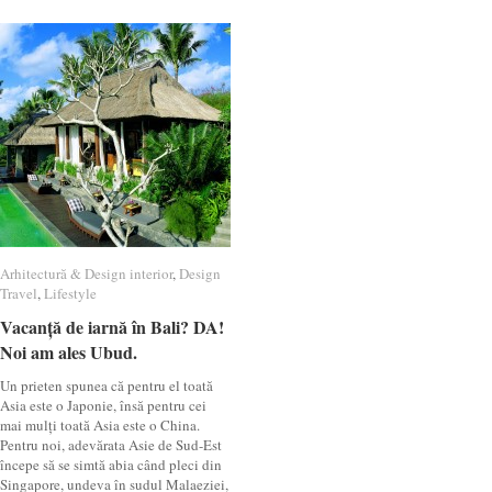
Arhitectură & Design interior
Arhitectură & Design interior
,
Design
Design
Travel
Travel
,
Lifestyle
Lifestyle
Vacanță de iarnă în Bali? DA!
Vacanță de iarnă în Bali? DA!
Noi am ales Ubud.
Noi am ales Ubud.
Un prieten spunea că pentru el toată
Asia este o Japonie, însă pentru cei
mai mulți toată Asia este o China.
Pentru noi, adevărata Asie de Sud-Est
începe să se simtă abia când pleci din
Singapore, undeva în sudul Malaeziei,