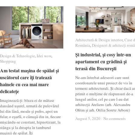
Arhitectură & Design interior
Arhitectură & Design interior
,
Case 
Case 
România
România
,
Designeri & arhitecți româ
Designeri & arhitecți româ
Și industrial, și cosy într-un
Și industrial, și cosy într-un
Design & Tehnologie
Design & Tehnologie
,
Idei wow
Idei wow
,
apartament cu grădină și
apartament cu grădină și
Shopping
Shopping
terasă din București
terasă din București
Am testat mașina de spălat și
Am testat mașina de spălat și
uscătorul care îți tratează
uscătorul care îți tratează
Ne-am întrebat adeseori care sunt
coordonatele unui proiect de vis în
hainele cu cea mai mare
hainele cu cea mai mare
termeni arhitecturali. Și chiar dacă 
delicatețe
delicatețe
primit o mulțime de răspunsuri de-a
lungul anilor, cel pe care l-au dat
Imaginează-ți: bluza ei de mătase
arhitecții Ateliero (arh. Alexandru
dansând ușurel, urmată de pulovărul
Ofrim și arh. Otilia Sorete Arbore)
lui din lână, moale și pufos, apoi un
fular, o eșarfă, o cămașă din in, fiecare
August 5, 2020
August 5, 2020
/
/
No comments
No comments
mișcându-se constant, hipnotizant, la
stânga și la dreapta în tamburul
mașinii de spălat. Îți