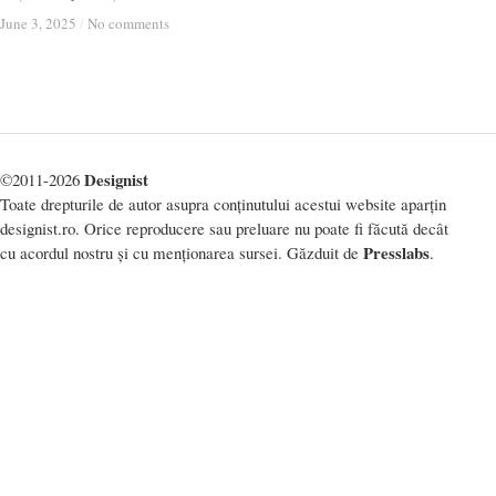
June 3, 2025
June 3, 2025
/
/
No comments
No comments
Designist
©2011-2026
Toate drepturile de autor asupra conținutului acestui website aparțin
designist.ro. Orice reproducere sau preluare nu poate fi făcută decât
Presslabs
cu acordul nostru și cu menționarea sursei. Găzduit de
.