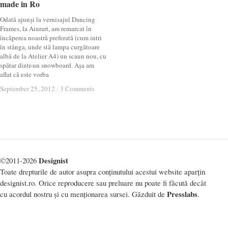
made in Ro
made in Ro
Odată ajunși la vernisajul Dancing
Frames, la Aiurart, am remarcat în
încăperea noastră preferată (cum intri
în stânga, unde stă lampa curgătoare
albă de la Atelier A4) un scaun nou, cu
spătar dintr-un snowboard. Așa am
aflat că este vorba
September 25, 2012
September 25, 2012
/
/
3 Comments
3 Comments
Designist
©2011-2026
Toate drepturile de autor asupra conținutului acestui website aparțin
designist.ro. Orice reproducere sau preluare nu poate fi făcută decât
Presslabs
cu acordul nostru și cu menționarea sursei. Găzduit de
.