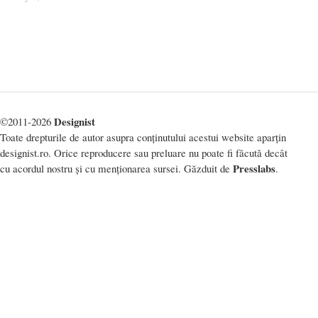
Designist
©2011-2026
Toate drepturile de autor asupra conținutului acestui website aparțin
designist.ro. Orice reproducere sau preluare nu poate fi făcută decât
Presslabs
cu acordul nostru și cu menționarea sursei. Găzduit de
.