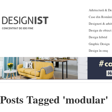
Arhitectură & Des
Case din Români
Designeri & arhi
Design de obiect
Design hibrid
Graphic Design
Design în oraș
Posts Tagged '
modular
'