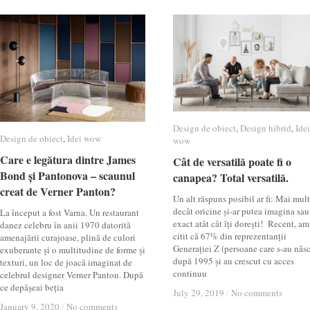
Design de obiect
Design de obiect
,
Design hibrid
Design hibrid
,
Idei
Idei
Design de obiect
Design de obiect
,
Idei wow
Idei wow
wow
wow
Care e legătura dintre James
Care e legătura dintre James
Cât de versatilă poate fi o
Cât de versatilă poate fi o
Bond și Pantonova – scaunul
Bond și Pantonova – scaunul
canapea? Total versatilă.
canapea? Total versatilă.
creat de Verner Panton?
creat de Verner Panton?
Un alt răspuns posibil ar fi: Mai mult
decât oricine și-ar putea imagina sau
La început a fost Varna. Un restaurant
exact atât cât îți dorești! Recent, am
danez celebru în anii 1970 datorită
citit că 67% din reprezentanții
amenajării curajoase, plină de culori
Generației Z (persoane care s-au năs
exuberante și o multitudine de forme și
după 1995 și au crescut cu acces
texturi, un loc de joacă imaginat de
continuu
celebrul designer Verner Panton. După
ce depășeai beția
July 29, 2019
July 29, 2019
/
/
No comments
No comments
January 9, 2020
January 9, 2020
/
/
No comments
No comments