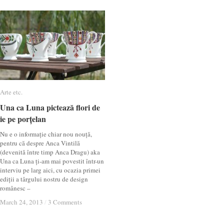
Arte etc.
Arte etc.
Una ca Luna pictează flori de
Una ca Luna pictează flori de
ie pe porțelan
ie pe porțelan
Nu e o informație chiar nou nouță,
pentru că despre Anca Vintilă
(devenită între timp Anca Dragu) aka
Una ca Luna ți-am mai povestit într-un
interviu pe larg aici, cu ocazia primei
ediții a târgului nostru de design
românesc –
March 24, 2013
March 24, 2013
/
/
3 Comments
3 Comments