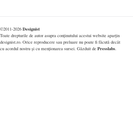
Designist
©2011-2026
Toate drepturile de autor asupra conținutului acestui website aparțin
designist.ro. Orice reproducere sau preluare nu poate fi făcută decât
Presslabs
cu acordul nostru și cu menționarea sursei. Găzduit de
.