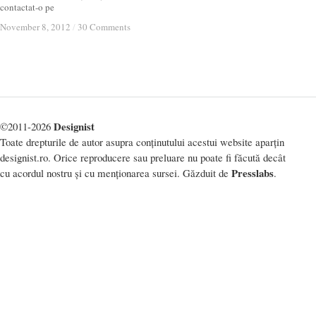
contactat-o pe
November 8, 2012
November 8, 2012
/
/
30 Comments
30 Comments
Designist
©2011-2026
Toate drepturile de autor asupra conținutului acestui website aparțin
designist.ro. Orice reproducere sau preluare nu poate fi făcută decât
Presslabs
cu acordul nostru și cu menționarea sursei. Găzduit de
.