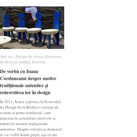
Arte etc.
Arte etc.
,
Design de obiect
Design de obiect
,
Designeri
Designeri
& arhitecți români
& arhitecți români
,
Interviu
Interviu
De vorbă cu Ioana
De vorbă cu Ioana
Corduneanu despre motive
Corduneanu despre motive
tradiționale autentice și
tradiționale autentice și
reinvestirea lor în design
reinvestirea lor în design
În 2011, Ioana expunea la Festivalul
de Design de la Berlin o colecție de
scaune și perne românești, care
aduceau în actualitate motivele și
tehnicile noastre tradiționale
autentice. Despre colecția și demersul
ei s-a vorbit foarte puțin, așa că am