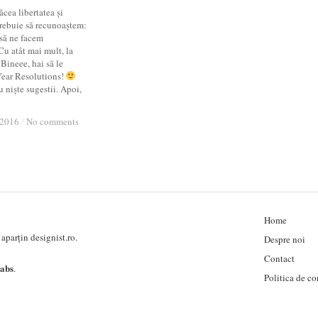
ăcea libertatea și
 trebuie să recunoaștem:
 să ne facem
Cu atât mai mult, la
Bineee, hai să le
ear Resolutions!
 niște sugestii. Apoi,
 2016
 2016
/
/
No comments
No comments
Home
aparțin designist.ro.
Despre noi
Contact
labs
.
Politica de co