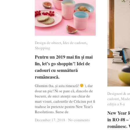
Design de obiect
Design de obiect
,
Idei de cadouri
Idei de cadouri
,
Shopping
Shopping
Pentru un 2019 mai fin și mai
Pentru un 2019 mai fin și mai
lin, let’s go shoppin’! Idei de
lin, let’s go shoppin’! Idei de
cadouri cu semnătură
cadouri cu semnătură
românească.
românească.
Glumim (ha, și asta rimează!
), dar
doar un pic! Ni se pare că, dincolo de
Designeri & ar
Designeri & ar
bucurii, de mici atenții sau chiar de
cadouri
cadouri
,
Made
Made
mari visuri, cadourile de Crăciun pot fi
ediția a 8-a
ediția a 8-a
traduse în pretexte pentru New Year’s
Resolutions. Surse de
New Year R
New Year R
in RO #8 – 
in RO #8 – 
December 17, 2018
December 17, 2018
/
/
No comments
No comments
românesc. 
românesc. 