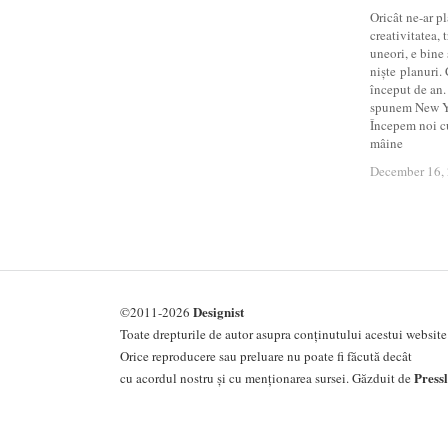
Oricât ne-ar pl
creativitatea,
uneori, e bine
niște planuri. 
început de an. 
spunem New Y
Începem noi cu
mâine
December 16,
December 16,
Designist
©2011-2026
Toate drepturile de autor asupra conținutului acestui website 
Orice reproducere sau preluare nu poate fi făcută decât
Press
cu acordul nostru și cu menționarea sursei. Găzduit de