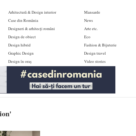
Arhitectură & Design interior
Mansarde
Case din România
News
Designeri & arhitecți români
Arte etc.
Design de obiect
Eco
Design hibrid
Fashion & Bijuterie
Graphic Design
Design travel
Design în oraș
Video stories
ion
'