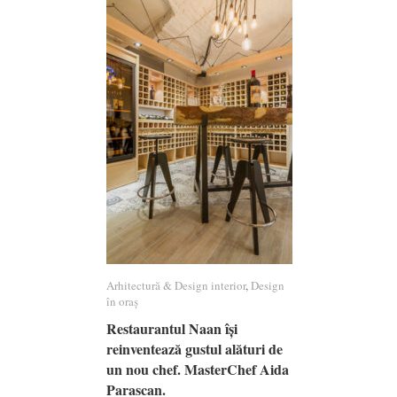
Arhitectură & Design interior
Arhitectură & Design interior
,
Design
Design
în oraș
în oraș
Restaurantul Naan își
Restaurantul Naan își
reinventează gustul alături de
reinventează gustul alături de
un nou chef. MasterChef Aida
un nou chef. MasterChef Aida
Parascan.
Parascan.