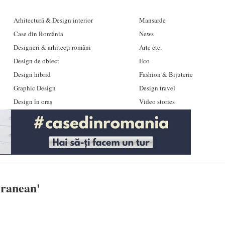
Arhitectură & Design interior
Mansarde
Case din România
News
Designeri & arhitecți români
Arte etc.
Design de obiect
Eco
Design hibrid
Fashion & Bijuterie
Graphic Design
Design travel
Design în oraș
Video stories
eranean
'