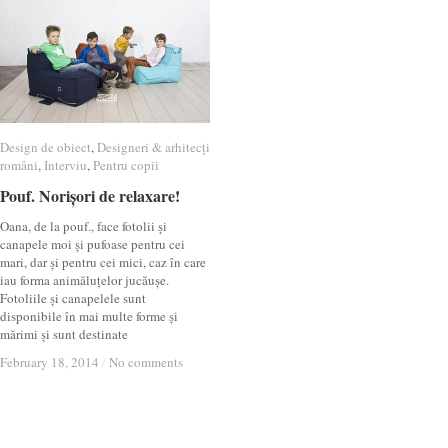
Design de obiect
Design de obiect
,
Designeri & arhitecți
Designeri & arhitecți
români
români
,
Interviu
Interviu
,
Pentru copii
Pentru copii
Pouf. Norișori de relaxare!
Pouf. Norișori de relaxare!
Oana, de la pouf., face fotolii și
canapele moi și pufoase pentru cei
mari, dar și pentru cei mici, caz în care
iau forma animăluțelor jucăușe.
Fotoliile și canapelele sunt
disponibile în mai multe forme și
mărimi și sunt destinate
February 18, 2014
February 18, 2014
/
/
No comments
No comments