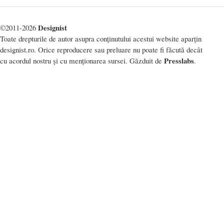
Designist
©2011-2026
Toate drepturile de autor asupra conținutului acestui website aparțin
designist.ro. Orice reproducere sau preluare nu poate fi făcută decât
Presslabs
cu acordul nostru și cu menționarea sursei. Găzduit de
.