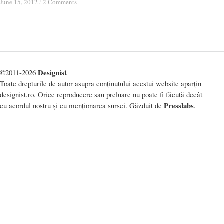
June 15, 2012
June 15, 2012
/
/
2 Comments
2 Comments
Designist
©2011-2026
Toate drepturile de autor asupra conținutului acestui website aparțin
designist.ro. Orice reproducere sau preluare nu poate fi făcută decât
Presslabs
cu acordul nostru și cu menționarea sursei. Găzduit de
.