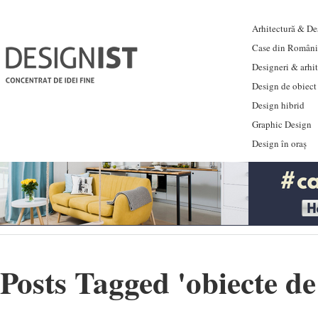
Arhitectură & Des
Case din Români
Designeri & arhi
Design de obiect
Design hibrid
Graphic Design
Design în oraș
Posts Tagged '
obiecte de