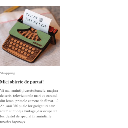
Shopping
Shopping
Mici obiecte de purtat!
Mici obiecte de purtat!
Vă mai amintiţi casetofoanele, maşina
de scris, televizoarele mari cu carcasă
din lemn, primele camere de filmat…?
Ah, anii ’80 şi ale lor gadgeturi care
acum sunt deja vintage, dar ocupă un
loc destul de special în amintirile
noastre (aproape