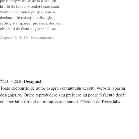
presă despre W+W de la Roca (un
hibrid de lavoar + toaletă care arată
wow și economisește apa), care a
declanșat în redacție o discuție
ecologistă, aparent prozaică, despre…
obiceiuri de făcut duș și spălat pe
August 10, 2016
August 10, 2016
/
/
No comments
No comments
Designist
©2011-2026
Toate drepturile de autor asupra conținutului acestui website aparțin
designist.ro. Orice reproducere sau preluare nu poate fi făcută decât
Presslabs
cu acordul nostru și cu menționarea sursei. Găzduit de
.