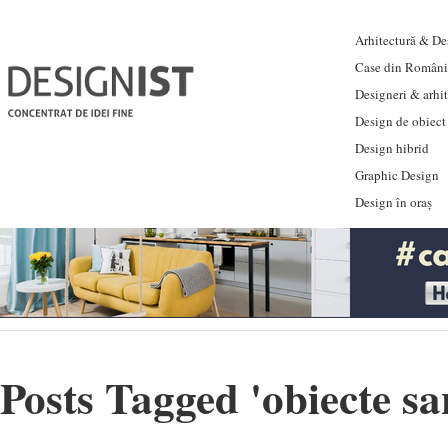
Arhitectură & Des
Case din Români
Designeri & arhi
Design de obiect
Design hibrid
Graphic Design
Design în oraș
Posts Tagged '
obiecte s