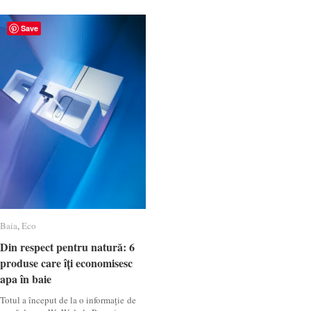
Save
Baia
Baia
,
Eco
Eco
Din respect pentru natură: 6
Din respect pentru natură: 6
produse care îți economisesc
produse care îți economisesc
apa în baie
apa în baie
Totul a început de la o informație de